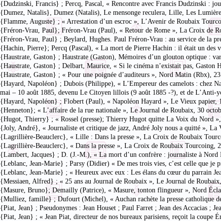
{Dudzinski, Francis} ; Percq, Pascal, « Rencontre avec Francis Dudzinski : jo
{Dumez, Natalis}, Dumez (Natalis), Le mensonge reculera, Lille, Les Lumières
{Flamme, Auguste} ; « Arrestation d’un escroc », L’Avenir de Roubaix Tourc
{Fréron-Vrau, Paul}; Fréron-Vrau (Paul), « Retour de Rome », La Croix de R
{Fréron-Vrau, Paul} ; Beylard, Hughes. Paul Fréron-Vrau : au service de la pre
{Hachin, Pierre}; Percq (Pascal), « La mort de Pierre Hachin : il était un de
{Haustrate, Gaston} ; Haustrate (Gaston), Mémoires d’un glouton optique : varia
{Haustrate, Gaston} ; Delbart, Maurice, « Si le cinéma n’existait pas, Gaston 
{Haustrate, Gaston} ; « Pour une poignée d’auditeurs », Nord Matin (Rbx), 23
{Hayard, Napoléon} ; Dubois (Philippe), « L’Empereur des camelots : chez Na
mai – 10 août 1885, devenu Le Citoyen lillois (9 août 1885 -?), et de L’Anti-yo
{Hayard, Napoléon} ; Flobert (Paul), « Napoléon Hayard », Le Vieux papier, 1
{Henneton}; « L’affaire de la rue nationale », Le Journal de Roubaix, 30 oct
{Hugot, Thierry} ; « Rossel (presse); Thierry Hugot quitte La Voix du Nord », 
{Joly, André}, « Journaliste et critique de jazz, André Joly nous a quitté », 
{Lagrillière-Beauclerc}, « Lille : Dans la presse », La Croix de Roubaix Tour
{Lagrillière-Beauclerc}, « Dans la presse », La Croix de Roubaix Tourcoing,
{Lambert, Jacques} ; D. (J.-M.), « La mort d’un confrère : journaliste à Nord
{Leblanc, Jean-Marie} ; Parsy (Didier) « De mes trois vies, c’est celle que je
{Leblanc, Jean-Marie} ; « Heureux avec eux : Les élans du cœur du parrain 
{Messiaen, Alfred} ; « 25 ans au Journal de Roubaix », Le Journal de Roubaix,
{Masure, Bruno}; Demailly (Patrice), « Masure, tonton flingueur », Nord Écla
{Mulliez, famille} ; Dufourt (Michel), « Auchan rachète la presse catholique d
{Piat, Jean} ; Pseudonymes : Jean Houset ; Paul Farret ; Jean des Accacias ; J
{Piat, Jean} ; « Jean Piat, directeur de nos bureaux parisiens, reçoit la coup