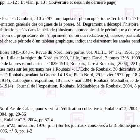
 pp. 11-12 ; Et vlan, p. 13 ; Couverture et dessin de dernière page)
se locale à Cambrai, 210 x 297 mm, tapuscrit photocopié, tome 1er fol. 1 à 171
sentation générale des origines de la presse, M. Degremont a découpé l’histoire
ublications nées dans la période (plusieurs photocopies si le périodique a duré
 nom du propriétaire, de l’imprimeur, du ou des rédacteur(s), adresse, particul
gné chaque période d’un tableau graphique, indiquant clairement les années penda
e lilloise 1845-1848 », Revue du Nord, 1ère partie, vol. XLIII,, N° 172, 1961, p
», In : Lille et la région du Nord en 1909, Lille, Impr. Danel, 2 tomes 1398+1909
té de la presse roubaisienne 1829-1914, Roubaix, Lire à Roubaix, [2004], 221 
elques mots sur les journaux nés à Roubaix », L’Écho de Roubaix, 30 décembre 
tine à Roubaix pendant la Guerre 14-18 », Plein Nord, 29 janvier 1977, pp. 18-
9-1914), Catalogue d’exposition, 10 mars-7 mai 2004, Roubaix, Médiathèque de R
29-1914) : Journal de l’exposition, Roubaix, Médiathèque de Roubaix, 2004, 8 p.
 Nord Pas-de-Calais, pour servir à l’édification collective », Eulalie n° 3, 2004
2004, pp. 29-56
 », Eulalie n° 3, 2004, pp.57-4
is, n°23, novembre 1976, p. 3 (Sur les journaux conservés à la Bibliothèque de
2006, n° 3, pp. 1-2