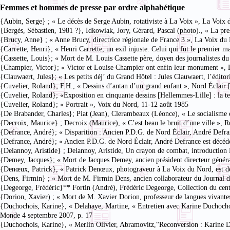
Femmes et hommes de presse par ordre alphabétique
{Aubin, Serge} ; « Le décès de Serge Aubin, rotativiste à La Voix », La Voix 
{Bergès, Sébastien, 1981 ?}, Idkowiak, Jory, Gérard, Pascal (photo)., « La pre
{Brucy, Anne} ; « Anne Brucy, directrice régionale de France 3 », La Voix d
{Carrette, Henri}; « Henri Carrette, un exil injuste. Celui qui fut le premier m
{Cassette, Louis}; « Mort de M. Louis Cassette père, doyen des journalistes d
{Champier, Victor}; « Victor et Louise Champier ont enfin leur monument », L
{Clauwaert, Jules}; « Les petits déj’ du Grand Hôtel : Jules Clauwaert, l’édito
{Cuvelier, Roland}; F.H., « Dessins d’antan d’un grand enfant », Nord Éclai
{Cuvelier, Roland}; «Exposition en cinquante dessins [Hellemmes-Lille] : la t
{Cuvelier, Roland}; « Portrait », Voix du Nord, 11-12 août 1985
{De Brabander, Charles}; Piat (Jean), Clerambeaux (Léonce), « Le socialisme 
{Decroix, Maurice} ; Decroix (Maurice), « C’est beau le bruit d’une ville »,
{Defrance, André}; « Disparition : Ancien P.D.G. de Nord Éclair, André Defra
{Defrance, André}; « Ancien P.D.G. de Nord Éclair, André Defrance est décédé
{Delannoy, Aristide} ; Delannoy, Aristide, Un crayon de combat, introduction
{Demey, Jacques}; « Mort de Jacques Demey, ancien président directeur généra
{Denœux, Patrick}, « Patrick Denœux, photograveur à La Voix du Nord, est 
{Dens, Firmin} ; « Mort de M. Firmin Dens, ancien collaborateur du Journal 
{Degeorge, Frédéric}** Fortin (André), Frédéric Degeorge, Collection du centre 
{Dorion, Xavier) ; « Mort de M. Xavier Dorion, professeur de langues vivante
{Duchochois, Karine}, « Delahaye, Martine, « Entretien avec Karine Duchochois
Monde 4 septembre 2007, p. 17
{Duchochois, Karine}, « Merlin Olivier, Abramovitz,“Reconversion : Karine D