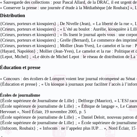
« Sauvegarde des collections : pour Pascal Allard, de la DRAC, il est urgent d
« Conserver la presse : une journée d’étude à la Médiathèque [de Roubaix] »,
Distribution
{Crieurs, porteurs et kiosquiers} ; De Nivelle (Jean), « La liberté de la rue »
{Crieurs, porteurs et kiosquiers} ; « L’été au boulot : Aurélie, kiosquière à Lil
{Crieurs, porteurs et kiosquiers} ; « Ils lisent le journal après vous : une cor
{Crieurs, porteurs et kiosquiers} ; Grelle (Bernard), Le commerce des imprimé
{Crieurs, porteurs et kiosquiers} ; Mollier (Jean-Yves), Le camelot et la rue : 
{Hayard, Napoléon} ; Mollier (Jean-Yves), Le camelot et la rue : Politique et d
{Lepot, Michel} ; «Le décès de Michel Lepot : le réseau de distribution de L
Éducation et presse
« Concours : des écoliers de Lompret voient leur journal récompensé au Sénat
{Éducation et presse} ; « Un kiosque à journaux pour faciliter l’accès à l’inf
Écoles de journalisme
{École supérieure de Journalisme de Lille} ; Delforge (Maurice), « L’ESJ racon
{École supérieure de journalisme de Lille} ; « Éthique de langage », Le Canard
Hervouet », Nord Éclair, 19 novembre 2005, p. 5
{École supérieure de journalisme de Lille} ; « Daniel Deloit, nouveau patron
{École supérieure de journalisme de Lille} ; « École supérieure de journalis
{Infocom, Roubaix} ; « Infocom : ne l’appelez plus IUP… », Nord Éclair, 15