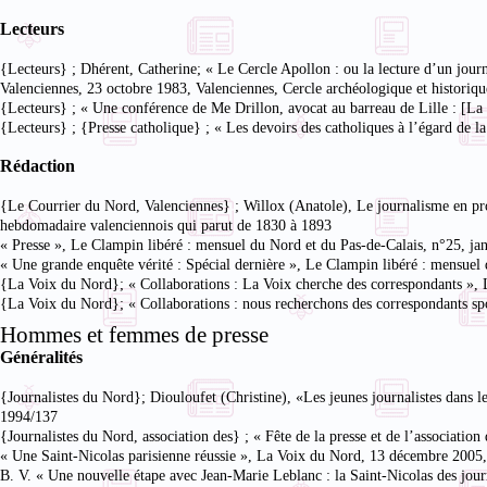
Lecteurs
{Lecteurs} ; Dhérent, Catherine; « Le Cercle Apollon : ou la lecture d’un jour
Valenciennes, 23 octobre 1983, Valenciennes, Cercle archéologique et historiqu
{Lecteurs} ; « Une conférence de Me Drillon, avocat au barreau de Lille : [La f
{Lecteurs} ; {Presse catholique} ; « Les devoirs des catholiques à l’égard de 
Rédaction
{Le Courrier du Nord, Valenciennes} ; Willox (Anatole), Le journalisme en prov
hebdomadaire valenciennois qui parut de 1830 à 1893
« Presse », Le Clampin libéré : mensuel du Nord et du Pas-de-Calais, n°25, janv
« Une grande enquête vérité : Spécial dernière », Le Clampin libéré : mensuel
{La Voix du Nord}; « Collaborations : La Voix cherche des correspondants », 
{La Voix du Nord}; « Collaborations : nous recherchons des correspondants spor
Hommes et femmes de presse
Généralités
{Journalistes du Nord}; Diouloufet (Christine), «Les jeunes journalistes dans l
1994/137
{Journalistes du Nord, association des} ; « Fête de la presse et de l’associati
« Une Saint-Nicolas parisienne réussie », La Voix du Nord, 13 décembre 2005,
B. V. « Une nouvelle étape avec Jean-Marie Leblanc : la Saint-Nicolas des jou