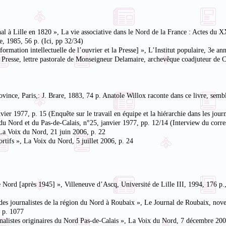
nal à Lille en 1820 », La vie associative dans le Nord de la France : Actes du 
e, 1985, 56 p. (Ici, pp 32/34)
ormation intellectuelle de l’ouvrier et la Presse] », L’Institut populaire, 3e 
la Presse, lettre pastorale de Monseigneur Delamaire, archevêque coadjuteur de
ince, Paris,: J. Brare, 1883, 74 p. Anatole Willox raconte dans ce livre, sembl
ier 1977, p. 15 (Enquête sur le travail en équipe et la hiérarchie dans les jour
 du Nord et du Pas-de-Calais, n°25, janvier 1977, pp. 12/14 (Interview du corr
La Voix du Nord, 21 juin 2006, p. 22
tifs », La Voix du Nord, 5 juillet 2006, p. 24
e Nord [après 1945] », Villeneuve d’Ascq, Université de Lille III, 1994, 176 p.,
on des journalistes de la région du Nord à Roubaix », Le Journal de Roubaix, no
 p. 1077
rnalistes originaires du Nord Pas-de-Calais », La Voix du Nord, 7 décembre 20