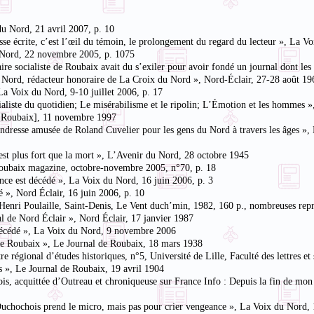
du Nord, 21 avril 2007, p. 10
sse écrite, c’est l’œil du témoin, le prolongement du regard du lecteur », La 
u Nord, 22 novembre 2005, p. 1075
aire socialiste de Roubaix avait du s’exiler pour avoir fondé un journal dont les
u Nord, rédacteur honoraire de La Croix du Nord », Nord-Éclair, 27-28 août 19
a Voix du Nord, 9-10 juillet 2006, p. 17
rialiste du quotidien; Le misérabilisme et le ripolin; L’Émotion et les hommes 
r [Roubaix], 11 novembre 1997
endresse amusée de Roland Cuvelier pour les gens du Nord à travers les âges »
est plus fort que la mort », L’Avenir du Nord, 28 octobre 1945
 Roubaix magazine, octobre-novembre 2005, n°70, p. 18
nce est décédé », La Voix du Nord, 16 juin 2006, p. 3
 », Nord Éclair, 16 juin 2006, p. 10
 Henri Poulaille, Saint-Denis, Le Vent duch’min, 1982, 160 p., nombreuses rep
l de Nord Éclair », Nord Éclair, 17 janvier 1987
décédé », La Voix du Nord, 9 novembre 2006
de Roubaix », Le Journal de Roubaix, 18 mars 1938
régional d’études historiques, n°5, Université de Lille, Faculté des lettres et
s », Le Journal de Roubaix, 19 avril 1904
, acquittée d’Outreau et chroniqueuse sur France Info : Depuis la fin de mon p
uchochois prend le micro, mais pas pour crier vengeance », La Voix du Nord, 