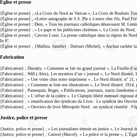
Église et presse
{Église et presse} ; «La Croix du Nord au Vatican », La Croix de Roubaix To
{Église et presse} , «Lettre autographe de S.S. Pie x à notre cher fils, Paul 
{Église et presse} ; Dem, « Tous les journaux catholiques désavouent M. Lemi
{Église et presse} ; « Le pape et les publicistes chrétiens », La Croix du Nord,
{Église et presse} ; Cavrois Louis. La presse catholique dans la région du Nord
In 8°.
{Église et presse} ; {Mulliez, famille} ; Dufourt (Michel), « Auchan rachète l
Fabrication
{Fabrication} ; Duranty, « Comment se fait un grand journal », La Feuille d’
{Fabrication} ; Will ( Alex), Les mystères d’un « journal », Le Nord illustré, 
{Fabrication} ; « Une visite chez notre imprimeur »., Le Nord illustré, n° 21
{Fabrication} ; « Comment se font nos illustrations », Le Nord illustré; 1914, 
{Fabrication} ; Pannequin, Roger, « Publications, journaux, tracts clandestin
{Fabrication} ; « L’offset de la colère », Le Clampin libéré mensuel régional 
{Fabrication} ; « réunification des syndicats du Livre : Le syndicat des Ouvr
{Fabrication} ; « Ouvriers du livre Métropole Nord : un syndicat réunifié : F
Justice, police et presse
{Justice, police et presse} ; « Les journalistes témoin en justice », Le Journal
{Justice, police et presse} ; Cauwel (Marcel), « La police et la presse », L’É