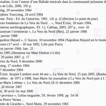
urnaliste, il est l’auteur d’une Ballade musicale dans la communauté polonaise
 de Lille, 2006, 195 p.
oing, 20 novembre 1904
oubaix Tourcoing, 24 avril 1904
sse. Paris : Ed. du Centurion, 1961. 141 p. (Collection Le point du jour)
s vrais fondateurs de La Voix du Nord… », Nord Éclair, 18 mars 1994,
tions autobiographiques, ²[S. l.], Caliban, 2003, 207 p., couv. ill.
Haustrate l’inventerait », La Voix du Nord (Rbx), 22 janvier 1988
 janvier 1988
poléon Hayard », L’Aurore, 10 novembre 1894 (Napoléon Hayard est le fondate
utre (17 avril – 18 mai 1892, Lille puis Paris)
er janvier 1904, fasc. 22
obre 1985 (Henneton tue Mme Duthoit à Lille)
20 juillet 2007, p. 17
La Voix du Nord, 9 décembre 2006
coing, 17 octobre 1904
 27 décembre 1904
 Éclair, Jacques Lambert avait 44 ans », La Voix du Nord, 25 juin 2005, (Rouba
 préfère : de 1971 à 1988, Jean-Marie fut journaliste à La Voix du Nord puis à 
Jean-Marie Leblanc », La Voix du Nord,10-11 décembre 2006
 20 février 1907
ir, 30 avril-1er mai 2006
e province », Golias magazine, 59, février 1999, pp. 54-56
ean-Pierre Vernes…
e Émile de Girardin », Nord Matin, 29 novembre 1965