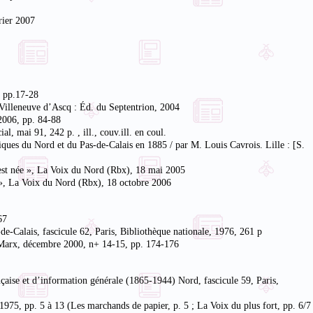
rier 2007
, pp.17-28
 Villeneuve d’Ascq : Éd. du Septentrion, 2004
 2006, pp. 84-88
l, mai 91, 242 p. , ill., couv.ill. en coul.
iques du Nord et du Pas-de-Calais en 1885 / par M. Louis Cavrois. Lille : [S.
e est née », La Voix du Nord (Rbx), 18 mai 2005
n », La Voix du Nord (Rbx), 18 octobre 2006
67
de-Calais, fascicule 62, Paris, Bibliothèque nationale, 1976, 261 p
ce Marx, décembre 2000, n+ 14-15, pp. 174-176
ançaise et d’information générale (1865-1944) Nord, fascicule 59, Paris,
975, pp. 5 à 13 (Les marchands de papier, p. 5 ; La Voix du plus fort, pp. 6/7