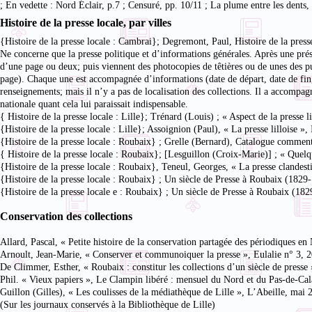
; En vedette : Nord Éclair, p.7 ; Censuré, pp. 10/11 ; La plume entre les dents,
Histoire de la presse locale, par villes
{Histoire de la presse locale : Cambrai}; Degremont, Paul, Histoire de la pres
Ne concerne que la presse politique et d’informations générales. Après une pré
d’une page ou deux; puis viennent des photocopies de têtières ou de unes des p
page). Chaque une est accompagnée d’informations (date de départ, date de fin,
renseignements; mais il n’y a pas de localisation des collections. Il a accompa
nationale quant cela lui paraissait indispensable.
{ Histoire de la presse locale : Lille}; Trénard (Louis) ; « Aspect de la press
{Histoire de la presse locale : Lille}; Assoignion (Paul), « La presse lilloise 
{Histoire de la presse locale : Roubaix} ; Grelle (Bernard), Catalogue commen
{ Histoire de la presse locale : Roubaix}; [Lesguillon (Croix-Marie)] ; « Qu
{Histoire de la presse locale : Roubaix}, Teneul, Georges, « La presse clandes
{Histoire de la presse locale : Roubaix} ; Un siècle de Presse à Roubaix (182
{Histoire de la presse locale e : Roubaix} ; Un siècle de Presse à Roubaix (18
Conservation des collections
Allard, Pascal, « Petite histoire de la conservation partagée des périodiques en
Arnoult, Jean-Marie, « Conserver et communoiquer la presse », Eulalie n° 3, 
De Climmer, Esther, « Roubaix : constitur les collections d’un siècle de presse
Phil. « Vieux papiers », Le Clampin libéré : mensuel du Nord et du Pas-de-Cala
Guillon (Gilles), « Les coulisses de la médiathèque de Lille », L’Abeille, mai 
(Sur les journaux conservés à la Bibliothèque de Lille)