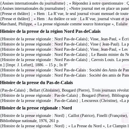
{Assises internationales du journalisme} ; « Répondez à notre questionnaire : 
{Assises internationales du journalisme} ; «Notre journal met en place un pane
{Presse et théâtre} ; « Hem : La R’vue, le seul journal vivant mensuel de tou
{Presse et théâtre} ; « Hem : Au théâtre ce soir : La R’vue, journal vivant et p
Marchand, Philippe, « La presse régionale comme source historique », Eulalie
Histoire de la presse de la région Nord Pas-deCalais
{Histoire de la presse régionale : Nord Pas-de-Calais}; Visse, Jean-Paul, « Écri
{Histoire de la presse régionale : Nord Pas-de-Calais}; Visse ( Jean-Paul). L
{Histoire de la presse régionale : Nord Pas-de-Calais}; Visse, Jean-Paul, « L
{Histoire de la presse régionale : Nord Pas-de-Calais} ; Le Bassin minier du Nord
{Histoire de la presse régionale : Nord Pas-de-Calais} ; Cavrois Louis. La pre
n.] [Impr. J. Lefort], 1886. – 15 p.; In 8°
{Histoire de la presse régionale : Nord Pas-de-Calais : Société des Amis de P
{Histoire de la presse régionale : Nord Pas-de-Calais : Société des amis de P
Histoire de la presse du Pas-de-Calais
{Pas-de-Calais} ; Bellart (Ghislaine), Bougard (Pierre), Trois journaux révol
{Histoire de la presse régionale : Pas-de-Calais} ; Bougard (Pierre), Bibliograp
{Histoire de la presse régionale : Pas-de-Calais} ; Lescureux (Christine), «L
Histoire de la presse régionale : Nord
{Histoire de la presse régionale : Nord} ; Caillot (Patrice), Finelli (Françoise
Bibliothèque nationale, 1976, 261 p.
{Histoire de la presse régionale : Nord} ; « La Presse du Nord », Le Clampin l