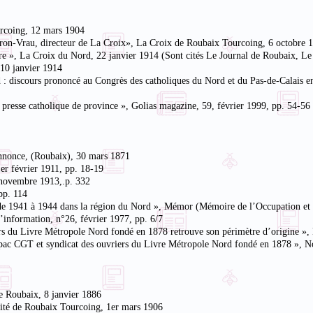
urcoing, 12 mars 1904
Fréron-Vrau, directeur de La Croix», La Croix de Roubaix Tourcoing, 6 octobre 
re », La Croix du Nord, 22 janvier 1914 (Sont cités Le Journal de Roubaix, L
 10 janvier 1914
 : discours prononcé au Congrès des catholiques du Nord et du Pas-de-Calais en 
a presse catholique de province », Golias magazine, 59, février 1999, pp. 54-56
annonce, (Roubaix), 30 mars 1871
1er février 1911, pp. 18-19
, novembre 1913,.p. 332
pp. 114
s de 1941 à 1944 dans la région du Nord », Mémor (Mémoire de l’Occupation et 
d’information, n°26, février 1977, pp. 6/7
iers du Livre Métropole Nord fondé en 1878 retrouve son périmètre d’origine »,
ilpac CGT et syndicat des ouvriers du Livre Métropole Nord fondé en 1878 », No
 de Roubaix, 8 janvier 1886
galité de Roubaix Tourcoing, 1er mars 1906