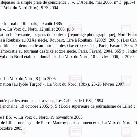
e dépasser la simple prise de conscience… », L’Abeille, mai 2006, n° 3, pp.3-4
 La Voix du Nord (Rbx), 9 ?$ 2004
, Le Journal de Roubaix, 29 août 1885
le », La Voix du Nord, 12 juillet 2006, p. 8
poration intéressante, les gens du papier » [reportage photographique], Nord Fra
s à Roubaix au XIXe siècle, Roubaix, Lire à Roubaix, [2002], 200 p, (Les Cahie
Politique et démocratie au tournant des xixe et xxe siècle, Paris, Fayard, 2004, 
émocratie au tournant des xixe et xxe siècle, Paris, Fayard, 2004, 365 p., Inde
a Voix du Nord était son domaine», La Voix du Nord, 18 janvier 2006, p. 2070
 », La Voix du Nord, 8 juin 2006
ormation [au lycée Turgot]», La Voix du Nord, (Rbx), 25-26 février 2007
tée par les témoins de sa vie », Les Cahiers de l’ESJ, 1994
 enchaîné, 19 octobre 2005, p. 5 {École supérieure de journalisme de Lille} ; 
 de l’ESJ », La Voix du Nord, 19 novembre 2005
me de Lille : une leçon de Pierre Mauroy pour commencer », La Voix du Nord, 1
 octobre 2005