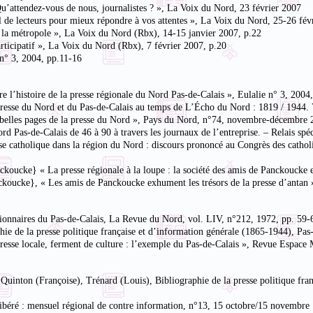
Qu’attendez-vous de nous, journalistes ? », La Voix du Nord, 23 février 2007
l de lecteurs pour mieux répondre à vos attentes », La Voix du Nord, 25-26 fév
te la métropole », La Voix du Nord (Rbx), 14-15 janvier 2007, p.22
articipatif », La Voix du Nord (Rbx), 7 février 2007, p.20
 n° 3, 2004, pp.11-16
re l’histoire de la presse régionale du Nord Pas-de-Calais », Eulalie n° 3, 2004
a presse du Nord et du Pas-de-Calais au temps de L’Écho du Nord : 1819 / 1944.
es belles pages de la presse du Nord », Pays du Nord, n°74, novembre-décembre
 Pas-de-Calais de 46 à 90 à travers les journaux de l’entreprise. – Relais spécia
sse catholique dans la région du Nord : discours prononcé au Congrès des cathol
anckoucke} « La presse régionale à la loupe : la société des amis de Panckouck
anckoucke}, « Les amis de Panckoucke exhument les trésors de la presse d’anta
utionnaires du Pas-de-Calais, La Revue du Nord, vol. LIV, n°212, 1972, pp. 59-
hie de la presse politique française et d’information générale (1865-1944), Pas-
a presse locale, ferment de culture : l’exemple du Pas-de-Calais », Revue Espa
), Quinton (Françoise), Trénard (Louis), Bibliographie de la presse politique fr
ibéré : mensuel régional de contre information, n°13, 15 octobre/15 novembre 1