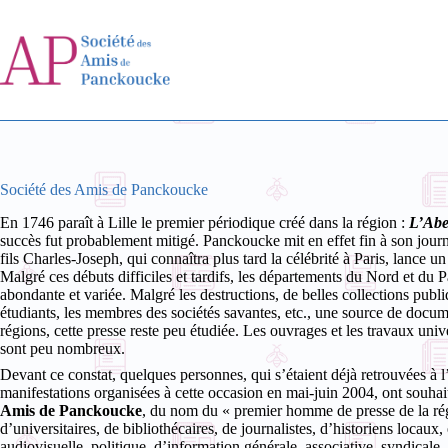
Passer
au
contenu
Société des Amis de Panckoucke
En 1746 paraît à Lille le premier périodique créé dans la région :
L’Abe
succès fut probablement mitigé. Panckoucke mit en effet fin à son journa
fils Charles-Joseph, qui connaîtra plus tard la célébrité à Paris, lance 
Malgré ces débuts difficiles et tardifs, les départements du Nord et du
abondante et variée. Malgré les destructions, de belles collections publiq
étudiants, les membres des sociétés savantes, etc., une source de docum
régions, cette presse reste peu étudiée. Les ouvrages et les travaux univ
sont peu nombreux.
Devant ce constat, quelques personnes, qui s’étaient déjà retrouvées à 
manifestations organisées à cette occasion en mai-juin 2004, ont souhai
Amis de Panckoucke
, du nom du « premier homme de presse de la régi
d’universitaires, de bibliothécaires, de journalistes, d’historiens locaux,
audiovisuelle, politique, d’information générale, associative, syndical