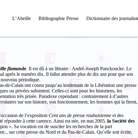
L’Abeille
Bibliographie Presse
Dictionnaire des journalis
ille flamande
. Il est dû à un libraire : André-Joseph Panckoucke. Le
l après le numéro dix. Il fallut attendre plus de dix ans pour que son
un nouveau périodique.
 Pas-de-Calais ont connu jusqu’au lendemain de la Libération une presse
ues ou privées subsistent. Celles-ci sont pour les historiens, les
entation très prisée. Paradoxe cependant : contrairement à d’autres
ersitaires sur son histoire, son fonctionnement, les hommes qui la firent,
l’occasion de l’exposition
Cent ans de presse roubaisienne
et des
té répondre à cette carence. Ainsi est née, en mai 2005,
la Société des
on ». Sa vocation est de susciter les recherches de la part
 etc., sur cette presse du Nord et du Pas-de-Calais. Qu’elle soit écrite,
e…