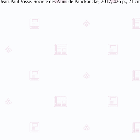
Jean-Paul Visse. Société des Amis de Panckoucke, 2017, 426 p., 21 cm