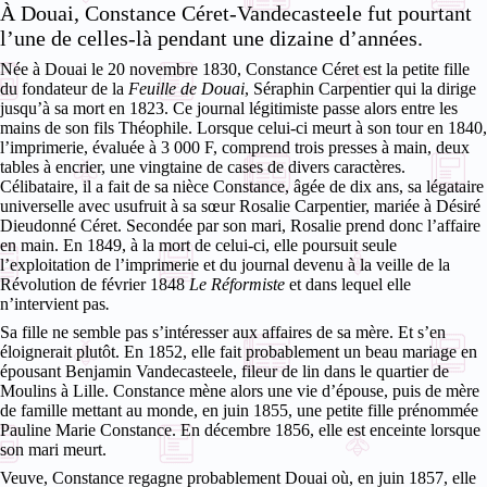
À Douai, Constance Céret-Vandecasteele fut pourtant
l’une de celles-là pendant une dizaine d’années.
Née à Douai le 20 novembre 1830, Constance Céret est la petite fille
du fondateur de la
Feuille de Douai
, Séraphin Carpentier qui la dirige
jusqu’à sa mort en 1823. Ce journal légitimiste passe alors entre les
mains de son fils Théophile. Lorsque celui-ci meurt à son tour en 1840,
l’imprimerie, évaluée à 3 000 F, comprend trois presses à main, deux
tables à encrier, une vingtaine de cases de divers caractères.
Célibataire, il a fait de sa nièce Constance, âgée de dix ans, sa légataire
universelle avec usufruit à sa sœur Rosalie Carpentier, mariée à Désiré
Dieudonné Céret. Secondée par son mari, Rosalie prend donc l’affaire
en main. En 1849, à la mort de celui-ci, elle poursuit seule
l’exploitation de l’imprimerie et du journal devenu à la veille de la
Révolution de février 1848
Le Réformiste
et dans lequel elle
n’intervient pas
.
Sa fille ne semble pas s’intéresser aux affaires de sa mère. Et s’en
éloignerait plutôt. En 1852, elle fait probablement un beau mariage en
épousant Benjamin Vandecasteele, fileur de lin dans le quartier de
Moulins à Lille. Constance mène alors une vie d’épouse, puis de mère
de famille mettant au monde, en juin 1855, une petite fille prénommée
Pauline Marie Constance. En décembre 1856, elle est enceinte lorsque
son mari meurt.
Veuve, Constance regagne probablement Douai où, en juin 1857, elle