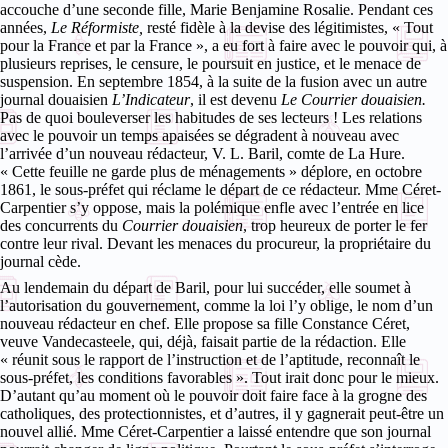
accouche d’une seconde fille, Marie Benjamine Rosalie. Pendant ces
années,
Le Réformiste,
resté fidèle à la devise des légitimistes, « Tout
pour la France et par la France », a eu fort à faire avec le pouvoir qui, à
plusieurs reprises, le censure, le poursuit en justice, et le menace de
suspension. En septembre 1854, à la suite de la fusion avec un autre
journal douaisien
L’Indicateur
, il est devenu
Le Courrier douaisien.
Pas de quoi bouleverser les habitudes de ses lecteurs ! Les relations
avec le pouvoir un temps apaisées se dégradent à nouveau avec
l’arrivée d’un nouveau rédacteur, V. L. Baril, comte de La Hure.
« Cette feuille ne garde plus de ménagements » déplore, en octobre
1861, le sous-préfet qui réclame le départ de ce rédacteur. Mme Céret-
Carpentier s’y oppose, mais la polémique enfle avec l’entrée en lice
des concurrents du
Courrier douaisien
, trop heureux de porter le fer
contre leur rival. Devant les menaces du procureur, la propriétaire du
journal cède.
Au lendemain du départ de Baril, pour lui succéder, elle soumet à
l’autorisation du gouvernement, comme la loi l’y oblige, le nom d’un
nouveau rédacteur en chef. Elle propose sa fille Constance Céret,
veuve Vandecasteele, qui, déjà, faisait partie de la rédaction. Elle
« réunit sous le rapport de l’instruction et de l’aptitude, reconnaît le
sous-préfet, les conditions favorables ». Tout irait donc pour le mieux.
D’autant qu’au moment où le pouvoir doit faire face à la grogne des
catholiques, des protectionnistes, et d’autres, il y gagnerait peut-être un
nouvel allié. Mme Céret-Carpentier a laissé entendre que son journal