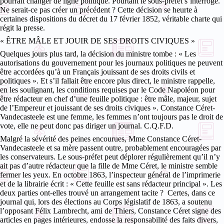
pourrait changer de ligne politique. Pourtant le sous-préfet s’interroge.
Ne serait-ce pas créer un précédent ? Cette décision se heurte à
certaines dispositions du décret du 17 février 1852, véritable charte qui
régit la presse.
« ÊTRE MÂLE ET JOUIR DE SES DROITS CIVIQUES »
Quelques jours plus tard, la décision du ministre tombe : « Les
autorisations du gouvernement pour les journaux politiques ne peuvent
être accordées qu’à un Français jouissant de ses droits civils et
politiques ». Et s’il fallait être encore plus direct, le ministre rappelle,
en les soulignant, les conditions requises par le Code Napoléon pour
être rédacteur en chef d’une feuille politique : être mâle, majeur, sujet
de l’Empereur et jouissant de ses droits civiques ». Constance Céret-
Vandecasteele est une femme, les femmes n’ont toujours pas le droit de
vote, elle ne peut donc pas diriger un journal. C.Q.F.D.
Malgré la sévérité des peines encourues, Mme Constance Céret-
Vandecasteele et sa mère passent outre, probablement encouragées par
les conservateurs. Le sous-préfet peut déplorer régulièrement qu’il n’y
ait pas d’autre rédacteur que la fille de Mme Céret, le ministre semble
fermer les yeux. En octobre 1863, l’inspecteur général de l’imprimerie
et de la librairie écrit : « Cette feuille est sans rédacteur principal ». Les
deux parties ont-elles trouvé un arrangement tacite ? Certes, dans ce
journal qui, lors des élections au Corps législatif de 1863, a soutenu
l’opposant Félix Lambrecht, ami de Thiers, Constance Céret signe des
articles en pages intérieures, endosse la responsabilité des faits divers,