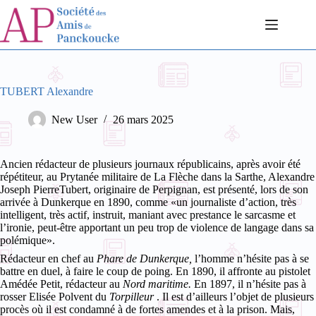
Passer
au
contenu
TUBERT Alexandre
New User
26 mars 2025
Ancien rédacteur de plusieurs journaux républicains, après avoir été
répétiteur, au Prytanée militaire de La Flèche dans la Sarthe, Alexandre
Joseph PierreTubert, originaire de Perpignan, est présenté, lors de son
arrivée à Dunkerque en 1890, comme «un journaliste d’action, très
intelligent, très actif, instruit, maniant avec prestance le sarcasme et
l’ironie, peut-être apportant un peu trop de violence de langage dans sa
polémique».
Rédacteur en chef au
Phare de Dunkerque,
l’homme n’hésite pas à se
battre en duel, à faire le coup de poing. En 1890, il affronte au pistolet
Amédée Petit, rédacteur au
Nord maritime.
En 1897, il n’hésite pas à
rosser Elisée Polvent du
Torpilleur
. Il est d’ailleurs l’objet de plusieurs
procès où il est condamné à de fortes amendes et à la prison. Mais,