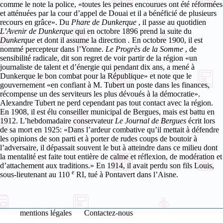
comme le note la police, «toutes les peines encourues ont été réformées
et atténuées par la cour d’appel de Douai et il a bénéficié de plusieurs
recours en grâce».
Du
Phare de Dunkerque
, il passe au quotidien
L’Avenir de Dunkerque
qui en octobre 1896 prend la suite du
Dunkerque
et dont il assume la direction
.
En octobre 1900, il est
nommé percepteur dans l’Yonne.
Le Progrès de la Somme
, de
sensibilité radicale,
dit son regret de voir partir de la région «un
journaliste de talent et d’énergie qui pendant dix ans, a mené à
Dunkerque le bon combat pour la République» et note que le
gouvernement «en confiant à M. Tubert un poste dans les finances,
récompense un des serviteurs les plus dévoués à la démocratie».
Alexandre Tubert ne perd cependant pas tout contact avec la région.
En 1908, il est élu conseiller municipal de Bergues, mais est battu en
1912. L’hebdomadaire conservateur
Le Journal de Bergues
écrit lors
de sa mort en 1925: «Dans l’ardeur combative qu’il mettait à défendre
les opinions de son parti et à porter de rudes coups de boutoir à
l’adversaire, il dépassait souvent le but à atteindre dans ce milieu dont
la mentalité est faite tout entière de calme et réflexion, de modération et
d’attachement aux traditions.»
En 1914, il avait perdu son fils Louis,
e
sous-lieutenant au 110
RI, tué à Pontavert dans l’Aisne.
mentions légales
Contactez-nous