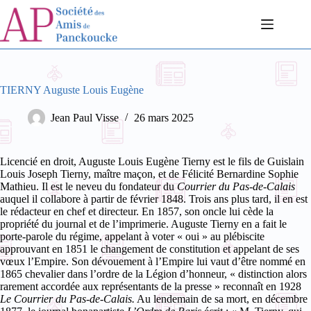
Passer
au
contenu
TIERNY Auguste Louis Eugène
Jean Paul Visse
26 mars 2025
Licencié en droit, Auguste Louis Eugène Tierny est le fils de Guislain
Louis Joseph Tierny, maître maçon, et de Félicité Bernardine Sophie
Mathieu. Il est le neveu du fondateur du
Courrier du Pas-de-Calais
auquel il collabore à partir de février 1848. Trois ans plus tard, il en est
le rédacteur en chef et directeur. En 1857, son oncle lui cède la
propriété du journal et de l’imprimerie. Auguste Tierny en a fait le
porte-parole du régime, appelant à voter « oui » au plébiscite
approuvant en 1851 le changement de constitution et appelant de ses
vœux l’Empire. Son dévouement à l’Empire lui vaut d’être nommé en
1865 chevalier dans l’ordre de la Légion d’honneur, « distinction alors
rarement accordée aux représentants de la presse » reconnaît en 1928
Le Courrier du Pas-de-Calais.
Au lendemain de sa mort, en décembre