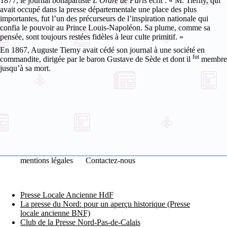
1877, le journal bonapartiste
L’Ordre de Paris
écrit : « M. Tierny, qui
avait occupé dans la presse départementale une place des plus
importantes, fut l’un des précurseurs de l’inspiration nationale qui
confia le pouvoir au Prince Louis-Napoléon. Sa plume, comme sa
pensée, sont toujours restées fidèles à leur culte primitif. »
En 1867, Auguste Tierny avait cédé son journal à une société en
fut
commandite, dirigée par le baron Gustave de Sède et dont il
membre
jusqu’à sa mort.
mentions légales
Contactez-nous
Presse Locale Ancienne HdF
La presse du Nord: pour un aperçu historique (Presse
locale ancienne BNF)
Club de la Presse Nord-Pas-de-Calais