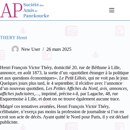
Passer
au
contenu
THERY Henri
New User
26 mars 2025
Henri François Victor Théry, domicilié 20, rue de Béthune à Lille,
annonce, en août 1873, la sortie d’un «quotidien étranger à la politique
et aux questions économiques»,
Le Petit Lillois,
qui ne voit pas le jour.
Quelques jours plus tard, le 4 septembre, il récidive avec l’annonce
d’un nouveau quotidien,
Les
Petites Affiches du Nord, avis, annonces,
affiches judiciaires,…,
imprimé, précise-t-il, par Lagache, 48, rue
Esquermoise à Lille, et dont on ne trouve également aucune trace.
Malgré ces tentatives avortées, Henri François Victor Théry,
célibataire, n’exerça pas moins la profession de journaliste si l’on en
croit son acte de décès. Ayant quitté le Nord pour Paris, il y est déclaré
publiciste.