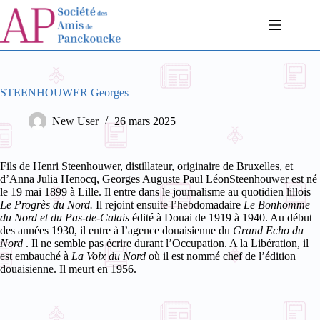
Passer
au
contenu
STEENHOUWER Georges
New User
26 mars 2025
Fils de Henri Steenhouwer, distillateur, originaire de Bruxelles, et
d’Anna Julia Henocq, Georges
Auguste Paul LéonSteenhouwer
est né
le 19 mai 1899 à Lille.
Il entre dans le journalisme au quotidien lillois
Le
Progrès du Nord.
Il rejoint ensuite l’hebdomadaire
Le Bonhomme
du Nord et du Pas-de-Calais
édité à Douai de 1919 à 1940. Au début
des années 1930, il entre à l’agence douaisienne du
Grand Echo du
Nord
. Il ne semble pas écrire durant l’Occupation. A la Libération, il
est embauché à
La Voix du Nord
où il est nommé chef de l’édition
douaisienne. Il meurt en 1956.