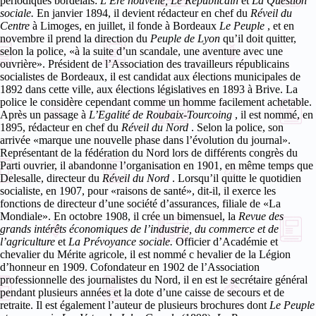
périodiques bordelais:
L’Ere nouvelle, Le Républicain
et
La Question
sociale.
En janvier 1894, il devient rédacteur en chef du
Réveil du
Centre
à Limoges, en juillet, il fonde à Bordeaux
Le Peuple
, et en
novembre il prend la direction du
Peuple de Lyon
qu’il doit quitter,
selon la police, «à la suite d’un scandale, une aventure avec une
ouvrière». Président de l’Association des travailleurs républicains
socialistes de Bordeaux, il est candidat aux élections municipales de
1892 dans cette ville, aux élections législatives en 1893 à Brive. La
police le considère cependant comme un homme facilement achetable.
Après un passage à
L’Egalité de Roubaix-Tourcoing
, il est nommé, en
1895, rédacteur en chef du
Réveil du Nord
. Selon la police, son
arrivée «marque une nouvelle phase dans l’évolution du journal».
Représentant de la fédération du Nord lors de différents congrès du
Parti ouvrier, il abandonne l’organisation en 1901, en même temps que
Delesalle, directeur du
Réveil du Nord
.
Lorsqu’il quitte le quotidien
socialiste, en 1907, pour «raisons de santé», dit-il, il exerce les
fonctions de directeur d’une société d’assurances, filiale de «La
Mondiale». En octobre 1908, il crée un bimensuel, la
Revue des
grands intérêts économiques de l’industrie, du commerce et de
l’agriculture
et
La Prévoyance sociale.
Officier d’Académie et
chevalier du Mérite agricole, il est nommé c
hevalier de la Légion
d’honneur en 1909.
Cofondateur en 1902 de l’Association
professionnelle des journalistes du Nord, il en est le secrétaire général
pendant plusieurs années et la dote d’une caisse de secours et de
retraite. Il est également l’auteur de plusieurs brochures dont
Le Peuple