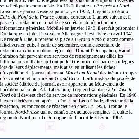
d’ailleurs aux élections législatives dans la circonscription d’Avesnes
sous l’étiquette communiste. En 1929, il entre au
Progrès du Nord.
Lorsque ce journal cesse sa parution, en 1932, il rejoint
Le Grand
Echo du Nord de la France
comme correcteur. L’année suivante, il
passe à la rédaction en qualité de secrétaire de rédaction aux
informations générales.
Mobilisé en janvier 1940, il est fait prisonnier à
Dunkerque en juin. Envoyé en Allemagne, il est libéré en avril 1941.
De retour à Lille, il reprend sa place au
Grand Echo
d’abord comme
fait-diversier, puis, à partir de septembre, comme secrétaire de
rédaction aux informations régionales.
Durant l’Occupation, Raoul
Sairaison
fait parvenir aux services de renseignements alliés les
informations militaires qui ont pu lui être procurées par des collègues
lors de leurs déplacements, mais aussi en utilisant les fiches
d’expédition du journal allemand
Wacht am Kanal
destiné aux troupes
d’occupation et imprimé au
Grand Echo
. Il affirme,lors du procès de
la société éditrice du journal, avoir appartenu au Mouvement de
libération nationale.
A la Libération, il reprend sa place à
La Voix du
Nord
où il devient chef du service de informations générales. En 1948,
il exerce brièvement, après la démission Léon Chadé, directeur de la
rédaction, les fonctions de rédacteur en chef.
En 1953, il fonde le
journal
Nord-Presse
qui ne paraît que quelques semaines. Il quitte la
région du Nord pour la Dordogne où il meurt le 3 février 1962.