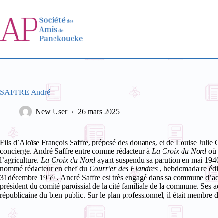
Passer
au
contenu
SAFFRE André
New User
26 mars 2025
Fils d’Aloïse François Saffre, préposé des douanes, et de Louise Juli
concierge. André Saffre entre comme rédacteur à
La Croix du Nord
où 
l’agriculture.
La Croix du Nord
ayant suspendu sa parution en mai 1940, 
nommé rédacteur en chef du
Courrier des Flandres
, hebdomadaire édi
31décembre 1959
.
André Saffre est très engagé dans sa commune d’adop
président du comité paroissial de la cité familiale de la commune. Ses ac
républicaine du bien public. Sur le plan professionnel, il était membre 