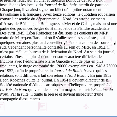
le premier rédacteur en chef et directeur politique de
Nord Eclair
installé dans les locaux du
Journal de Roubaix
interdit de parution.
Chaque jour, il va ainsi signer un billet où il prône notamment un
travaillisme à la française. Avec treize éditions, le quotidien roubaisien
couvre l’ensemble du département du Nord, les arrondissements
d’Arras, de Béthune, de Boulogne-sur-Mer et de Calais, mais aussi une
partie des provinces belges du Hainaut et de la Flandre occidentale.
Dès avril 1945, Léon Robichez est élu, sous les couleurs du MRP,
maire de Marcq-en-Bar
œ
ul où il s’allie avec les socialistes, puis
quelques semaines plus tard conseiller général du canton de Tourcoing-
sud. Cependant personnalité contestée au sein du MRP, en 1952, il
n’est pas réélu au bureau de la fédération du Nord.
Au sein du journal,
certains n’hésitent plus à dénoncer son «caractère difficile», les
frictions avec l’éditorialiste Pierre Garcette sont de plus en plus
fréquentes, le tirage est tombé de 120000 exemplaires en 1948 à 75000
en 1952, enfin le propriétaire du
Journal de Roubaix
avec qui les
relations sont difficiles a fait son retour à
Nord Eclair
. En juin 1952,
Léon Robichez quitte le journal. En 1954 il devient directeur de la
Société nationale d’éditions artistiques et d’héliogravure, propriété de
La Voix du Nord
qui vient de lancer un magazine illustré
Semaine du
Nord.
Par la suite, il quitte la presse et devient
inspecteur d’une
compagnie d’assurances.