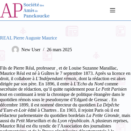
Passer
au
contenu
REAL Pierre Auguste Maurice
New User
26 mars 2025
Fils de Pierre Réal, professeur
,
et de Louise Suzanne Maraillac,
Maurice Réal est né à Guîtres le 7 septembre 1873. Après sa licence en
droit, il collabore à
L’Indépendant rémois,
dont la rédaction est alors
dirigée par son père.
En 1896, il entre à
L’Echo du Nord
comme
secrétaire de rédaction, qu’il quitte rapidement pour
Le Petit Parisien
tout en continuant à tenir la chronique de politique étrangère dans le
quotidien rémois sous le pseudonyme d’Edgard de Gensac
.
En
décembre 1899, il est nommé directeur du quotidien
La Dépêche
d’Eure-et-Loir
édité à Chartres
.
En 1903, il rejoint Paris où il est
rédacteur parlementaire du quotidien bordelais
La Petite Gironde,
mais
aussi du
Petit Marseillais
et du
Lyon républicain.
A plusieurs reprises,
Maurice Réal est élu syndic de l’Association des journalistes