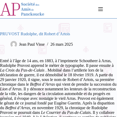
Passer
au
contenu
PRUVOST Rudolphe, dit Robert d’Artois
Jean Paul Visse
26 mars 2025
Entré à l’âge de 14 ans, en 1883, à l’imprimerie Schoutheer à Arras,
Rudolphe Pruvost apprend le métier de typographe. Il passe ensuite à
La Croix du Pas-de-Calais
. Mobilisé dans l’artillerie lors de la
déclaration de guerre, il est démobilisé le 18 février 1919. A partir du
29 janvier 1920, il signe, sous le nom de Robert d’Artois, sa première
chronique dans le
Beffroi d’Arras
qui vient de prendre la succession du
Lion d’Arras
. Il y dénonce notamment les lenteurs de la reconstruction
de la ville, les dangers de la circulation automobile et du progrès en
général, il évoque avec nostalgie le vieil Arras. Pruvost est également
le gérant de ce journal fondé par Eugène Guerrin. Après la disparition
du
Beffroi d’Arras,
en novembre 1929, la chronique de Rudolphe
Pruvost se poursuit dans
Le Courrier du Pas-de-Calais
. Il y collabore