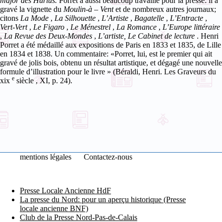
major des Hurlus.
Porret a aussi beaucoup travaillé pour la presse: il a
gravé la vignette du
Moulin-à
–
Vent
et de nombreux autres journaux;
citons
La Mode
,
La Silhouette
,
L’Artiste
,
Bagatelle
,
L’Entracte
,
Vert-Vert
,
Le Figaro
,
Le Ménestrel
,
La Romance
,
L’Europe littéraire
,
La Revue des Deux-Mondes
,
L’artiste, Le Cabinet de lecture
. Henri
Porret a été médaillé aux expositions de Paris en 1833 et 1835, de Lille
en 1834 et 1838.
Un commentaire: «Porret, lui, est le premier qui ait
gravé de jolis bois, obtenu un résultat artistique, et dégagé une nouvelle
formule d’illustration pour le livre
» (Béraldi, Henri.
Les Graveurs du
e
xix
siècle
, XI, p. 24).
mentions légales
Contactez-nous
Presse Locale Ancienne HdF
La presse du Nord: pour un aperçu historique (Presse
locale ancienne BNF)
Club de la Presse Nord-Pas-de-Calais