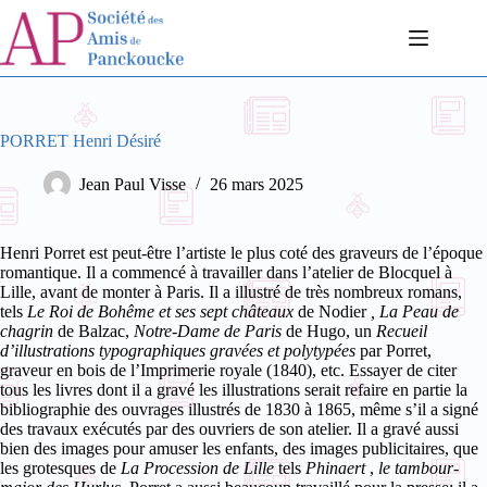
Passer
au
contenu
PORRET Henri Désiré
Jean Paul Visse
26 mars 2025
Henri Porret est peut-être l’artiste le plus coté des graveurs de l’époque
romantique. Il a commencé à travailler dans l’atelier de Blocquel à
Lille, avant de monter à Paris. Il a illustré de très nombreux romans,
tels
Le Roi de Bohême et ses sept châteaux
de Nodier
, La Peau de
chagrin
de Balzac,
Notre-Dame de Paris
de Hugo, un
Recueil
d’illustrations typographiques gravées et polytypées
par Porret,
graveur en bois de l’Imprimerie royale (1840), etc. Essayer de citer
tous les livres dont il a gravé les illustrations serait refaire en partie la
bibliographie des ouvrages illustrés de 1830 à 1865, même s’il a signé
des travaux exécutés par des ouvriers de son atelier. Il a gravé aussi
bien des images pour amuser les enfants, des images publicitaires, que
les grotesques de
La Procession de Lille
tels
Phinaert
,
le tambour-