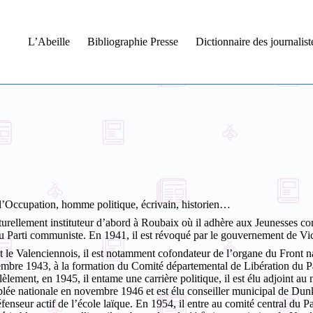
L’Abeille
Bibliographie Presse
Dictionnaire des journalis
nt l’Occupation, homme politique, écrivain, historien…
aturellement instituteur d’abord à Roubaix où il adhère aux Jeunesses c
du Parti communiste. En 1941, il est révoqué par le gouvernement de Vi
 et le Valenciennois, il est notamment cofondateur de l’organe du Front n
cembre 1943, à la formation du Comité départemental de Libération du P
lèlement, en 1945, il entame une carrière politique, il est élu adjoint au
emblée nationale en novembre 1946 et est élu conseiller municipal de Dun
enseur actif de l’école laïque.
En 1954, il entre au comité central du 