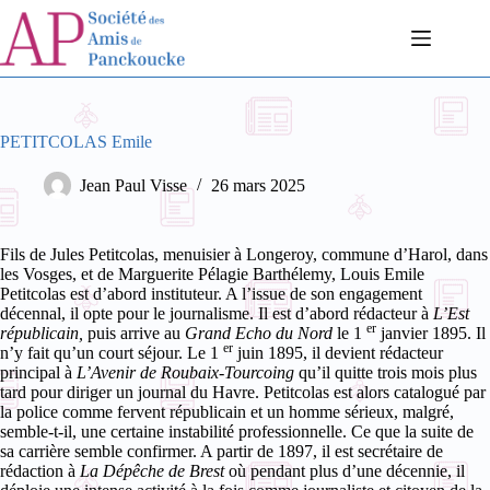
Passer
au
contenu
PETITCOLAS Emile
Jean Paul Visse
26 mars 2025
Fils de Jules Petitcolas, menuisier à Longeroy, commune d’Harol, dans
les Vosges, et de Marguerite Pélagie Barthélemy, Louis Emile
Petitcolas est d’abord instituteur. A l’issue de son engagement
décennal, il opte pour le journalisme. Il est d’abord rédacteur à
L’Est
er
républicain,
puis arrive au
Grand Echo du Nord
le 1
janvier 1895. Il
er
n’y fait qu’un court séjour. Le 1
juin 1895, il devient rédacteur
principal à
L’Avenir de Roubaix-Tourcoing
qu’il quitte trois mois plus
tard pour diriger un journal du Havre. Petitcolas est alors catalogué par
la police comme fervent républicain et un homme sérieux, malgré,
semble-t-il, une certaine instabilité professionnelle. Ce que la suite de
sa carrière semble confirmer. A partir de 1897, il est secrétaire de
rédaction à
La Dépêche de Brest
où pendant plus d’une décennie, il