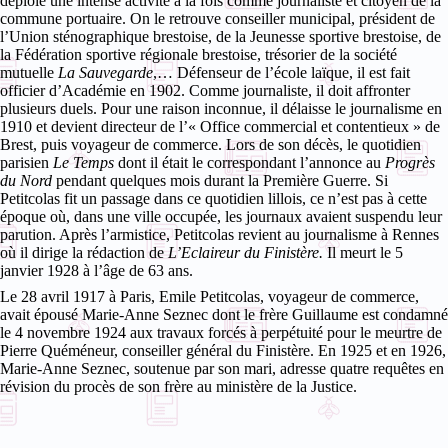
déploie une intense activité à la fois comme journaliste et citoyen de la
commune portuaire. On le retrouve conseiller municipal, président de
l’Union sténographique brestoise, de la Jeunesse sportive brestoise, de
la Fédération sportive régionale brestoise, trésorier de la société
mutuelle
La Sauvegarde
,… Défenseur de l’école laïque, il est fait
officier d’Académie en 1902. Comme journaliste, il doit affronter
plusieurs duels. Pour une raison inconnue, il délaisse le journalisme en
1910 et devient directeur de l’« Office commercial et contentieux » de
Brest, puis voyageur de commerce. Lors de son décès, le quotidien
parisien
Le Temps
dont il était le correspondant l’annonce au
Progrès
du Nord
pendant quelques mois durant la Première Guerre. Si
Petitcolas fit un passage dans ce quotidien lillois, ce n’est pas à cette
époque où, dans une ville occupée, les journaux avaient suspendu leur
parution. Après l’armistice, Petitcolas revient au journalisme à Rennes
où il dirige la rédaction de
L’Eclaireur du Finistère.
Il meurt le 5
janvier 1928 à l’âge de 63 ans.
Le 28 avril 1917 à Paris, Emile Petitcolas, voyageur de commerce,
avait épousé Marie-Anne Seznec dont le frère Guillaume est condamné
le 4 novembre 1924 aux travaux forcés à perpétuité pour le meurtre de
Pierre Quéméneur, conseiller général du Finistère. En 1925 et en 1926,
Marie-Anne Seznec, soutenue par son mari, adresse quatre requêtes en
révision du procès de son frère au ministère de la Justice.