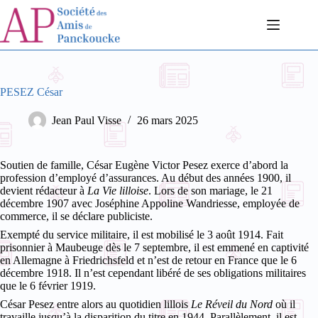
Passer
au
contenu
PESEZ César
Jean Paul Visse
26 mars 2025
Soutien de famille, César Eugène Victor Pesez exerce d’abord la
profession d’employé d’assurances. Au début des années 1900, il
devient rédacteur à
La Vie lilloise
. Lors de son mariage, le 21
décembre 1907 avec Joséphine Appoline Wandriesse, employée de
commerce, il se déclare publiciste.
Exempté du service militaire, il est mobilisé le 3 août 1914. Fait
prisonnier à Maubeuge dès le 7 septembre, il est emmené en captivité
en Allemagne à Friedrichsfeld et n’est de retour en France que le 6
décembre 1918. Il n’est cependant libéré de ses obligations militaires
que le 6 février 1919.
César Pesez entre alors au quotidien lillois
Le
Réveil du Nord
où il
travaille jusqu’à la disparition du titre en 1944. Parallèlement, il est