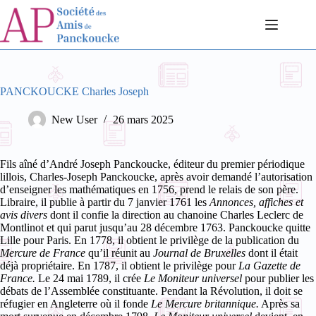
Passer
au
contenu
PANCKOUCKE Charles Joseph
New User
26 mars 2025
Fils aîné d’André Joseph Panckoucke, éditeur du premier périodique
lillois, Charles-Joseph Panckoucke, après avoir demandé
l’autorisation
d’enseigner les mathématiques en 1756, prend le relais de son père.
Libraire, il publie à partir du 7 janvier 1761 les
Annonces, affiches et
avis divers
dont il confie la direction au chanoine Charles Leclerc de
Montlinot et qui parut
jusqu’au 28 décembre 1763.
Panckoucke quitte
Lille pour Paris. En 1778, il obtient le privilège de la publication du
Mercure de France
qu’il réunit au
Journal de Bruxelles
dont il était
déjà propriétaire. En 1787, il obtient le privilège pour
La Gazette de
France.
Le 24 mai 1789, il crée
Le Moniteur universel
pour publier les
débats de l’Assemblée constituante. Pendant la Révolution, il doit se
réfugier en Angleterre où il fonde
Le Mercure britannique.
Après sa