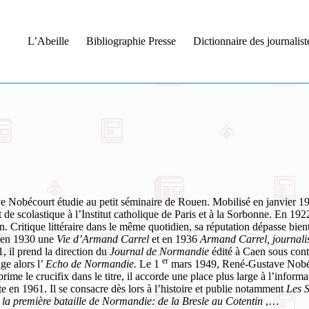
L’Abeille
Bibliographie Presse
Dictionnaire des journalis
e Nobécourt étudie au petit séminaire de Rouen. Mobilisé en janvier 19
 de scolastique à l’Institut catholique de Paris et à la Sorbonne.
En 1922,
n. Critique littéraire dans le même quotidien, sa réputation dépasse bie
en 1930 une
Vie d’Armand Carrel
et en 1936
Armand Carrel, journalis
, il prend la direction du
Journal de Normandie
édité à Caen sous contr
er
ge alors l’
Echo de Normandie.
Le 1
mars 1949, René-Gustave Nobéco
prime le crucifix dans le titre, il accorde une place plus large à l’infor
te
en 1961.
Il se consacre dès lors à l’histoire et publie notamment
Les 
 la première bataille de Normandie: de la Bresle au Cotentin
,…