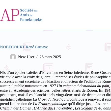
Passer
au
contenu
NOBECOURT René Gustave
New User
26 mars 2025
Fils d’un épicier-cafetier d’Envermeu en Seine-inférieure, René-Gustav
vie civile avec la croix de guerre, il reprend ses études de philosophie et
successivement secrétaire de rédaction et directeur de l’édition de Roue
auteur, il publie notamment en 1927
Un enfant qui demandait du pain,
entre à l’Académie des sciences, belles lettres et arts de Rouen.
En 1941
pétainistes, mais il est blanchi après vingt-deux mois de détention et diri
quotidien catholique
La Croix du Nord
qu’il contribue à rénover: il sup
prend la direction de
La France catholique
qu’il dirige jusqu’à sa retrai
Chemin des Dames
,
L’Année du11 novembre
,
Les Soldats de 40 dans