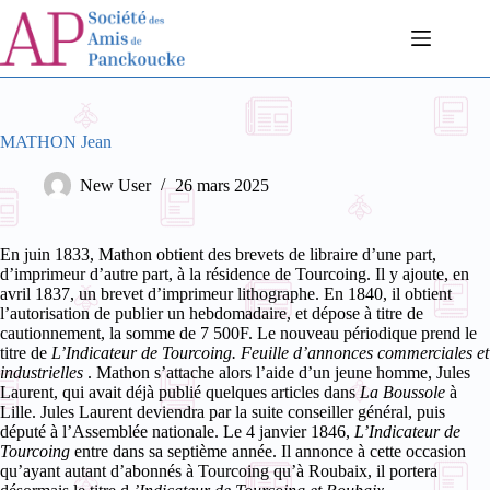
Passer
au
contenu
MATHON Jean
New User
26 mars 2025
En juin 1833, Mathon obtient des brevets de libraire d’une part,
d’imprimeur d’autre part, à la résidence de Tourcoing. Il y ajoute, en
avril 1837, un brevet d’imprimeur lithographe. En 1840, il obtient
l’autorisation de publier un hebdomadaire, et dépose à titre de
cautionnement, la somme de 7 500F. Le nouveau périodique prend le
titre de
L’Indicateur de Tourcoing. Feuille d’annonces commerciales et
industrielles
. Mathon s’attache alors l’aide d’un jeune homme, Jules
Laurent, qui avait déjà publié quelques articles dans
La Boussole
à
Lille. Jules Laurent deviendra par la suite conseiller général, puis
député à l’Assemblée nationale. Le 4 janvier 1846,
L’Indicateur de
Tourcoing
entre dans sa septième année. Il annonce à cette occasion
qu’ayant autant d’abonnés à Tourcoing qu’à Roubaix, il portera