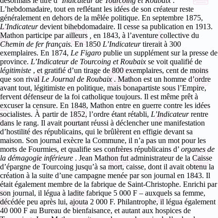
désormais le titre d
’Indicateur
de Tourcoing et Roubaix
.
L’hebdomadaire, tout en reflétant les idées de son créateur reste
généralement en dehors de la mêlée politique. En septembre 1875,
L’Indicateur
devient bihebdomadaire. Il cesse sa publication en 1913.
Mathon participe par ailleurs
,
en 1843,
à l’aventure collective du
Chemin de fer français.
En 1850
L’Indicateur
tirerait à 300
exemplaires. En 1874,
Le Figaro
publie un supplément sur la presse de
province.
L’Indicateur de Tourcoing et Roubaix
se voit qualifié de
légitimiste
, et gratifié d’un tirage de 800 exemplaires, cent de moins
que son rival
Le Journal de Roubaix
.
Mathon est un homme d’ordre
avant tout, légitimiste en politique, mais bonapartiste sous l’Empire,
fervent défenseur de la foi catholique toujours. Il est même prêt à
excuser la censure. En 1848, Mathon entre en guerre contre les idées
socialistes. À partir de 1852, l’ordre étant rétabli,
L’Indicateur
rentre
dans le rang. Il avait pourtant réussi à déclencher une manifestation
d’hostilité des républicains, qui le brûlèrent en effigie devant sa
maison. Son journal exècre la Commune, il n’a pas un mot pour les
morts de Fourmies, et qualifie ses confrères républicains d’
organes de
la démagogie inférieure
.
Jean Mathon fut administrateur de la Caisse
d’épargne de Tourcoing jusqu’à sa mort, caisse, dont il avait obtenu la
création à la suite d’une campagne menée par son journal en 1843. Il
était également membre de la fabrique de Saint-Christophe. Enrichi par
son journal, il légua à ladite fabrique 5 000 F – auxquels sa femme,
décédée peu après lui, ajouta 2 000 F.
Philantrophe, il légua également
40 000 F au Bureau de bienfaisance, et autant aux hospices de