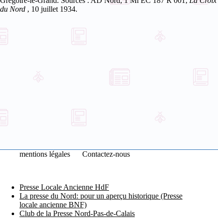
Grégoire-le-Grand.
Sources
: AD Nord, 1 Mi EC 187 R 001;
La Croix
du Nord
, 10 juillet 1934.
mentions légales
Contactez-nous
Presse Locale Ancienne HdF
La presse du Nord: pour un aperçu historique (Presse
locale ancienne BNF)
Club de la Presse Nord-Pas-de-Calais