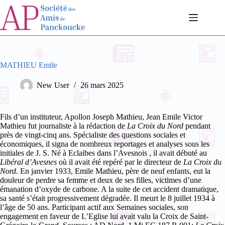
Passer
au
contenu
MATHIEU Emile
New User
26 mars 2025
Fils d’un instituteur, Apollon Joseph Mathieu, Jean Emile Victor
Mathieu fut journaliste à la rédaction de
La Croix du Nord
pendant
près de vingt-cinq ans. Spécialiste des questions sociales et
économiques, il signa de nombreux reportages et analyses sous les
initiales de J. S. Né
à Eclaibes dans l’Avesnois
, il avait débuté au
Libéral d’Avesnes
où il avait été repéré par le directeur de
La Croix du
Nord.
En janvier 1933, Emile Mathieu, père de neuf enfants, eut la
douleur de perdre sa femme et deux de ses filles, victimes
d’une
émanation d’oxyde
de carbone. A la suite de cet accident dramatique,
sa santé s’était progressivement dégradée. Il meurt le 8 juillet 1934 à
l’âge de 50 ans.
Participant actif aux Semaines sociales, son
engagement en faveur de L’Eglise lui avait valu la Croix de Saint-