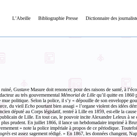
L’Abeille
Bibliographie Presse
Dictionnaire des journalis
 ruiné, Gustave Masure doit renoncer, pour des raisons de santé, à l’éco
rédacteur au très gouvernemental
Mémorial de Lille
qu’il quitte en 1860
e mue politique.
Selon la police, il s’y « dépouille de son enveloppe go
urce, du vieil
Echo
pourtant bien assagi « l’organe violent des idées dé
ancien député au Corps législatif, rentré à Lille en 1859, est-elle la cau
publicain de Lille. En tout cas, le pouvoir incite Alexandre Leleux à se 
t plus prudent. En juillet 1866, il lance un hebdomadaire imprimé à Bru
ernement » note la police impériale à propos de ce périodique. Toutefois
ogrès
est assez sagement rédigé. » En 1867, les données changent, Napol