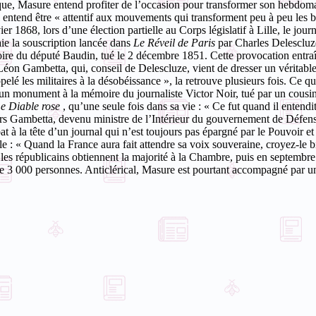
que, Masure entend profiter de l’occasion pour transformer son hebdomada
l entend être « attentif aux mouvements qui transforment peu à peu les 
r 1868, lors d’une élection partielle au Corps législatif à Lille, le jour
ie la souscription lancée dans
Le Réveil de Paris
par Charles Delescluz
re du député Baudin, tué le 2 décembre 1851. Cette provocation entraîne 
Léon Gambetta, qui, conseil de Delescluze, vient de dresser un véritabl
pelé les militaires à la désobéissance », la retrouve plusieurs fois. Ce 
 d’un monument à la mémoire du journaliste Victor Noir, tué par un cous
e Diable rose
, qu’une seule fois dans sa vie : « Ce fut quand il entendi
rs Gambetta, devenu ministre de l’Intérieur du gouvernement de Défens
bat à la tête d’un journal qui n’est toujours pas épargné par le Pouvoi
e : « Quand la France aura fait attendre sa voix souveraine, croyez-le 
ù les républicains obtiennent la majorité à la Chambre, puis en septemb
que 3 000 personnes. Anticlérical, Masure est pourtant accompagné par un