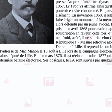
presse. Au prix d’une lettre dynasti
1867,
Le Progrès
affirme ainsi qu’i
pouvoir est vite consommé. En janvie
aisément. En novembre 1868, il rela
faire ériger un monument à la mémoi
alors défendu par un jeune avocat, 
prison en avril 1868 pour avoir « ap
souscription en faveur, cette fois,
net, froid, acéré, il ne sourit, selon
L
République ! » Masure retrouve alo
De retour à Lille, il reprend le com
l’adresse de Mac Mahon le 15 août à Lille lors de la campagne électoral
alors député de Lille. Elu en mars 1876, il est réélu en octobre 1877 o
dernière bataille électorale. Ses obsèques, le 19, sont suivies par quel