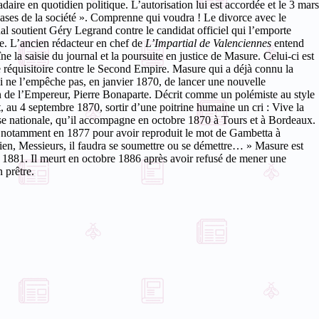
ire en quotidien politique. L’autorisation lui est accordée et le 3 mars
bases de la société ». Comprenne qui voudra ! Le divorce avec le
nal soutient Géry Legrand contre le candidat officiel qui l’emporte
e. L’ancien rédacteur en chef de
L’Impartial de Valenciennes
entend
la saisie du journal et la poursuite en justice de Masure. Celui-ci est
e réquisitoire contre le Second Empire. Masure qui a déjà connu la
qui ne l’empêche pas, en janvier 1870, de lancer une nouvelle
in de l’Empereur, Pierre Bonaparte. Décrit comme un polémiste au style
t, au 4 septembre 1870, sortir d’une poitrine humaine un cri : Vive la
e nationale, qu’il accompagne en octobre 1870 à Tours et à Bordeaux.
r et notamment en 1877 pour avoir reproduit le mot de Gambetta à
bien, Messieurs, il faudra se soumettre ou se démettre… » Masure est
re 1881. Il meurt en octobre 1886 après avoir refusé de mener une
 prêtre.