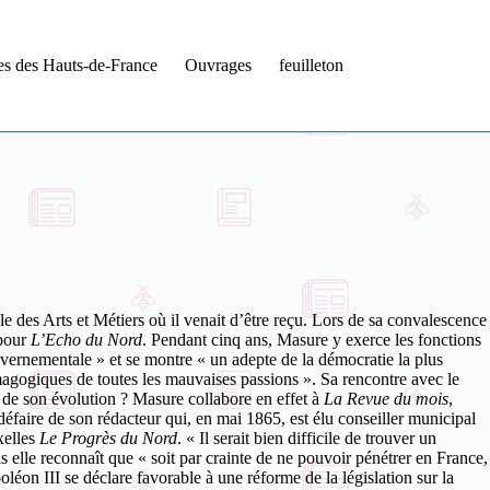
tes des Hauts-de-France
Ouvrages
feuilleton
le des Arts et Métiers où il venait d’être reçu. Lors de sa convalescence
 pour
L’Echo du Nord
. Pendant cinq ans, Masure y exerce les fonctions
uvernementale » et se montre « un adepte de la démocratie la plus
magogiques de toutes les mauvaises passions ». Sa rencontre avec le
se de son évolution ? Masure collabore en effet à
La Revue du mois
,
défaire de son rédacteur qui, en mai 1865, est élu conseiller municipal
xelles
Le Progrès du Nord
. « Il serait bien difficile de trouver un
 elle reconnaît que « soit par crainte de ne pouvoir pénétrer en France,
éon III se déclare favorable à une réforme de la législation sur la