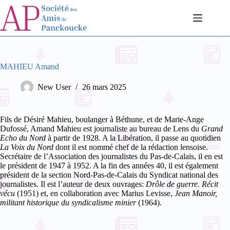
Passer
au
contenu
MAHIEU Amand
New User
26 mars 2025
Fils de Désiré Mahieu, boulanger à Béthune, et de Marie-Ange
Dufossé, Amand Mahieu est journaliste au bureau de Lens du
Grand
Echo du Nord
à partir de 1928. A la Libération, il passe au quotidien
La Voix du Nord
dont il est nommé chef de la rédaction lensoise.
Secrétaire de l’Association des journalistes du Pas-de-Calais, il en est
le président de 1947 à 1952. A la fin des années 40, il est également
président de la section Nord-Pas-de-Calais du Syndicat national des
journalistes.
Il est l’auteur de deux ouvrages:
Drôle de guerre. Récit
vécu
(1951) et, en collaboration avec Marius Levisse,
Jean Manoir,
militant historique du syndicalisme minier
(1964).