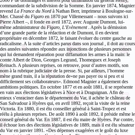
2000 F de dommages et intérêts pour diffamation du général Henry,
commandant de la subdivision de la Somme. En janvier 1874, Magnier
revend
La France du Nord
à Nathan Berr, imprimeur à Boulogne-sur-
Mer.
Chassé du
Figaro
en 1870 par Villemessant – nous suivons ici
Pierre Albert –, il fonde en avril 1872, avec Auguste Dumont, lui-
même administrateur du
Figaro, L’Evènement
. Après la démission
d’une grande partie de la rédaction et de Dumont, il en devient
propriétaire en décembre 1872, le faisant évoluer du centre gauche au
radicalisme. A la suite d’articles parus dans son journal
,
il doit au cours
des années suivantes répondre aux injonctions de plusieurs personnes
qui lui demandent réparation pour diffamation les armes à la main: le
comte Albert de Dion, Georges Legrand, Thomeguex et Joseph
Reinach. A plusieurs reprises, on retrouve, pour d’autres motifs, son
nom à la rubrique judiciaire de la presse. Si, par ailleurs, l’homme
mène grand train, il a la réputation de«ne pas payer ou si peu et si
difficilement ses collaborateurs».
Edmond Magnier a également des
ambitions politiques. En octobre 1877 et en août 1881, il se représente
en vain aux élections législatives à Nice et à Draguignan. Afin de
mieux s’enraciner dans le département du Var, il achète le château de
San Salvadour à Hyères qui, en avril 1892, reçoit la visite de la reine
Victoria. En 1880, il est élu conseiller général à Saint-Tropez et est
réélu à plusieurs reprises. De août 1890 à août 1892, il préside même le
conseil général du Var. En 1887, il est élu maire de Hyères. Par contre,
il échoue lors des élections législatives de 1889, mais il est élu sénateur
du Var en janvier 1891.
«Des dépenses exagérées et le goût du luxe