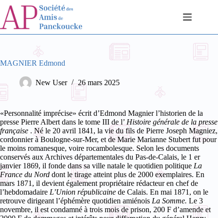
Passer
au
contenu
MAGNIER Edmond
New User
26 mars 2025
«Personnalité imprécise» écrit d’Edmond Magnier l’historien de la
presse Pierre Albert dans le tome III de l’
Histoire générale de la presse
française
. Né le 20 avril 1841, la vie du fils de Pierre Joseph Magniez,
cordonnier à Boulogne-sur-Mer, et de Marie Marianne Stubert fut pour
le moins romanesque, voire rocambolesque.
Selon les documents
conservés aux Archives départementales du Pas-de-Calais, le 1
er
janvier 1869, il fonde dans sa ville natale le quotidien politique
La
France du Nord
dont le tirage atteint plus de 2000 exemplaires. En
mars 1871, il devient également propriétaire rédacteur en chef de
l’hebdomadaire
L’Union républicaine
de Calais. En mai 1871, on le
retrouve dirigeant l’éphémère quotidien amiénois
La Somme.
Le 3
novembre, il est condamné à trois mois de prison, 200 F d’amende et