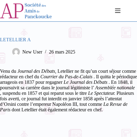
Passer
au
contenu
LETELLIER A
New User
26 mars 2025
Venu du
Journal des Débats,
Letellier ne fit qu’un court séjour comme
rédacteur en chef du
Courrier du Pas-de-Calais
. Il quitta le périodique
arrageois en 1837 pour regagner
Le Journal des Débats
. En 1848, il
poursuivit sa carrière dans le journal légitimiste l’
Assemblée nationale
, suspendu en 1857 et qui reparut sous le titre
Le Spectateur.
Plusieurs
fois averti, ce journal fut interdit en janvier 1858 après l’attentat
d’Orsini contre l’empereur Napoléon III, tout comme
La Revue de
Paris
dont Letellier était également rédacteur en chef.