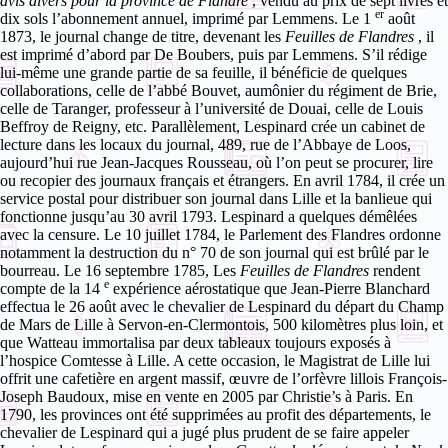
avis divers pour la province de Flandre
, vendu au prix de sept livres et
er
dix sols l’abonnement annuel, imprimé par Lemmens. Le 1
août
1873, le journal change de titre, devenant les
Feuilles de Flandres
, il
est imprimé d’abord par De Boubers, puis par Lemmens. S’il rédige
lui-même une grande partie de sa feuille, il bénéficie de quelques
collaborations, celle de l’abbé Bouvet, aumônier du régiment de Brie,
celle de Taranger, professeur à l’université de Douai, celle de Louis
Beffroy de Reigny, etc.
Parallèlement, Lespinard crée un cabinet de
lecture dans les locaux du journal, 489, rue de l’Abbaye de Loos,
aujourd’hui rue Jean-Jacques Rousseau, où l’on peut se procurer, lire
ou recopier des journaux français et étrangers. En avril 1784, il crée un
service postal pour distribuer son journal dans Lille et la banlieue qui
fonctionne jusqu’au 30 avril 1793. Lespinard a quelques démêlées
avec la censure. Le 10 juillet 1784, le Parlement des Flandres ordonne
notamment la destruction du n° 70 de son journal qui est brûlé par le
bourreau. Le 16 septembre 1785, Les
Feuilles de Flandres
rendent
e
compte de la 14
expérience aérostatique que Jean-Pierre Blanchard
effectua le 26 août avec le chevalier de Lespinard du départ du Champ
de Mars de Lille à Servon-en-Clermontois, 500 kilomètres plus loin, et
que Watteau immortalisa par deux tableaux toujours exposés à
l’hospice Comtesse à Lille. A cette occasion, le Magistrat de Lille lui
offrit une cafetière en argent massif, œuvre de l’orfèvre lillois François-
Joseph Baudoux, mise en vente en 2005 par Christie’s à Paris.
En
1790, les provinces ont été supprimées au profit des départements, le
chevalier de Lespinard qui a jugé plus prudent de se faire appeler