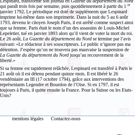
Lespinard, transforme son journal en
Gazette du département du Nord
er
qui paraît trois fois par semaine, puis quotidiennement à partir du 1
janvier 1792. Le périodique est doté de suppléments que Lespinard
imprime lui-même dans son imprimerie.
Dans la nuit du 5 au 6 août
1793, devenu le citoyen Joseph Paris, il est arrêté comme suspect ainsi
que sa femme. Paris était le nom d’un des assassins de Louis-Michel
Lepeletier, tué en janvier 1893 alors qu’il vient de voter la mort du roi.
Le 26 août,
La Gazette du département du Nord
se termine par l’avis
suivant: «Le rédacteur à ses souscripteurs. Le public n’ignore pas ma
détention. J’espère qu’on ne trouvera pas mauvaise la suspension de
La Gazette du département du Nord
jusqu’au recouvrement de la
liberté.»
Si sa femme est rapidement relâchée, Lespinard est transféré à Paris le
21 août où il est détenu pendant quinze mois. Il est libéré le 26
vendémiaire an III (17 octobre 1794), grâce aux interventions des
représentants Legendre et Bourdon de l’Oise. Si en 1797, il est
toujours à Paris, il quitte ensuite la France. Pour la Suisse ou les Etats-
Unis?
mentions légales
Contactez-nous