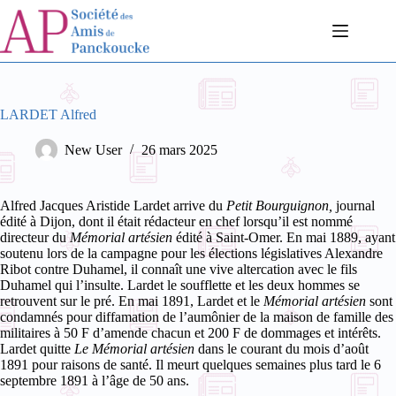
Passer
au
contenu
LARDET Alfred
New User
26 mars 2025
Alfred Jacques Aristide Lardet arrive du
Petit Bourguignon,
journal
édité à Dijon, dont il était rédacteur en chef lorsqu’il est nommé
directeur du
Mémorial artésien
édité à Saint-Omer.
En mai 1889, ayant
soutenu lors de la campagne pour les élections législatives Alexandre
Ribot contre Duhamel, il connaît une vive altercation avec le fils
Duhamel qui l’insulte. Lardet le soufflette et les deux hommes se
retrouvent sur le pré. En mai 1891, Lardet et le
Mémorial artésien
sont
condamnés pour diffamation de l’aumônier de la maison de famille des
militaires à 50 F d’amende chacun et 200 F de dommages et intérêts.
Lardet quitte
Le Mémorial artésien
dans le courant du mois d’août
1891 pour raisons de santé. Il meurt quelques semaines plus tard le 6
septembre 1891 à l’âge de 50 ans.