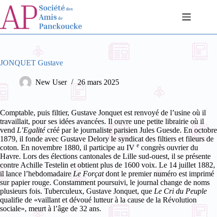
Passer
au
contenu
JONQUET Gustave
New User
26 mars 2025
Comptable, puis filtier, Gustave Jonquet est renvoyé de l’usine où il
travaillait, pour ses idées avancées. Il ouvre une petite librairie où il
vend
L’Egalité
créé par le journaliste parisien Jules Guesde. En octobre
1879, il fonde avec Gustave Delory le syndicat des filtiers et fileurs de
e
coton. En novembre 1880, il participe au IV
congrès ouvrier du
Havre. Lors des élections cantonales de Lille sud-ouest, il se présente
contre Achille Testelin et obtient plus de 1600 voix.
Le 14 juillet 1882,
il lance l’hebdomadaire
Le Forçat
dont le premier numéro est imprimé
sur papier rouge. Constamment poursuivi, le journal change de noms
plusieurs fois.
Tuberculeux, Gustave Jonquet,
que
Le Cri du Peuple
qualifie de «vaillant et dévoué lutteur à la cause de la Révolution
sociale»,
meurt à l’âge de 32 ans.