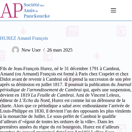
Passer
au
contenu
HUREZ Amand François
New User
26 mars 2025
Fils de Jean-François Hurez, né le 31 décembre 1791 à Cambrai,
Amand (ou Armand) François est formé à Paris chez Crapelet et chez
Didot avant de revenir à Cambrai où il prend la succession de son père
après sa démission en juillet 1817. Il poursuit la publication du
Journal
périodique de l’arrondissement de Cambrai
qui, après une suspension,
devient en 1819
La Feuille de Cambrai.
Ami de Vincent Leleux,
éditeur de
L’Echo du Nord,
Hurez est comme lui un défenseur de la
charte.
Alors que ce périodique a salué avec enthousiasme l’arrivée de
Louis-Philippe en 1830, il devient l’un des opposants les plus virulents
à la monarchie de Juillet. Le sous-préfet de Cambrai le qualifie
d’ailleurs d’«égout de toutes les ordures de la ville». Dans les
premières années du règne du roi bourgeois, Hurez est d’ailleurs