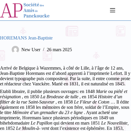
Passer
au
contenu
HOREMANS Jean-Baptiste
New User
26 mars 2025
Arrivé de Belgique à Wazemmes, à côté de Lille, à l’âge de 12 ans,
Jean-Baptiste Horemans est d’abord apprenti à l’imprimerie Lefort. Il y
devient typographe puis compositeur. Par la suite, il entre comme prote
et rédacteur chez Vanckère. Marié en 1831, il est naturalisé en 1845.
Etabli libraire, il publie plusieurs ouvrages: en 1848
Marie ou piété et
résignation
, en 1850
La Brodeuse de tulle
, en 1854
Histoire d’un
filtier de la rue Saint-Sauveur
, en 1858
Le Fileur de Coton
… Il édite
également en 1858 les mémoires de son frère, soldat de l’Empire, sous
le titre
Mémoire d’un grenadier du 23
e
ligne
.
Ayant acheté une
imprimerie, Horemans lance plusieurs périodiques en 1849 un
bihebdomadaire
Le Papillon
qui devient en mars 1851
Le Nouvelliste,
en 1852
Le Moulin-à- vent
dont l’existence est éphémère. En 1853,