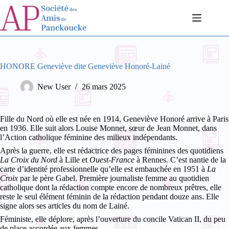
Passer
au
contenu
HONORE Geneviève dite Geneviève Honoré-Lainé
New User
26 mars 2025
Fille du Nord où elle est née en 1914, Geneviève Honoré arrive à Paris
en 1936. Elle suit alors Louise Monnet, sœur de Jean Monnet, dans
l’Action catholique féminine des milieux indépendants.
Après la guerre, elle est rédactrice des pages féminines des quotidiens
La Croix du Nord
à Lille et
Ouest-France
à Rennes. C’est nantie de la
carte d’identité professionnelle qu’elle est embauchée en 1951 à
La
Croix
par le père Gabel. Première journaliste femme au quotidien
catholique
dont la rédaction compte encore de nombreux prêtres, elle
reste le seul élément féminin de la rédaction pendant douze ans. Elle
signe alors ses articles du nom de Lainé.
Féministe, elle déplore, après l’ouverture du concile Vatican II, du peu
de place accordée aux femmes.