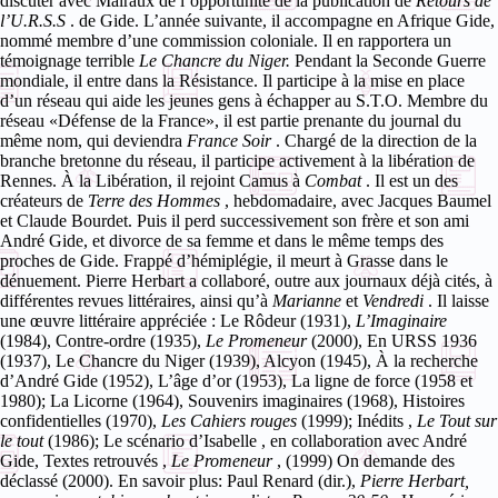
discuter avec Malraux de l’opportunité de la publication de
Retours de
l’U.R.S.S
. de Gide. L’année suivante, il accompagne en Afrique Gide,
nommé membre d’une commission coloniale. Il en rapportera un
témoignage terrible
Le Chancre du Niger.
Pendant la Seconde Guerre
mondiale, il entre dans la Résistance. Il participe à la mise en place
d’un réseau qui aide les jeunes gens à échapper au S.T.O. Membre du
réseau «Défense de la France», il est partie prenante du journal du
même nom, qui deviendra
France Soir
. Chargé de la direction de la
branche bretonne du réseau, il participe activement à la libération de
Rennes.
À la Libération, il rejoint Camus à
Combat
. Il est un des
créateurs de
Terre des Hommes
, hebdomadaire, avec Jacques Baumel
et Claude Bourdet. Puis il perd successivement son frère et son ami
André Gide, et divorce de sa femme et dans le même temps des
proches de Gide. Frappé d’hémiplégie, il meurt à Grasse dans le
dénuement.
Pierre Herbart a collaboré, outre aux journaux déjà cités, à
différentes revues littéraires, ainsi qu’à
Marianne
et
Vendredi
. Il laisse
une œuvre littéraire appréciée :
Le Rôdeur
(1931),
L’Imaginaire
(1984),
Contre-ordre
(1935),
Le Promeneur
(2000),
En URSS 1936
(1937),
Le Chancre du Niger
(1939),
Alcyon
(1945),
À la recherche
d’André Gide
(1952),
L’âge d’or
(1953),
La ligne de force
(1958 et
1980);
La Licorne
(1964),
Souvenirs imaginaires
(1968),
Histoires
confidentielles
(1970),
Les Cahiers rouges
(1999);
Inédits
,
Le Tout sur
le tout
(1986);
Le scénario d’Isabelle
, en collaboration avec André
Gide,
Textes retrouvés
,
Le Promeneur
, (1999)
On demande des
déclassé
(2000).
En savoir plus: Paul Renard (dir.),
Pierre Herbart,