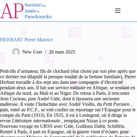
Passer
au
contenu
HERBART Pierre Maurice
New User
26 mars 2025
Petit-fils d’armateur, fils de clochard (état choisi par son père après que
ce dernier eut dilapidé la presque totalité de la fortune familiale), Pierre
Herbart travaille à dix-sept ans dans une compagnie d’électricité
pendant deux ans. Il fait son service militaire en Afrique, se rendant en
Afrique du nord, au Mali et au Niger.
De retour à Paris, il rencontre
Jean Cocteau, puis André Gide, dont il épousera une ancienne
maîtresse. Il visite l’Indochine avec André Viollis, du
Petit Parisien
,
puis, entré au P.C.F., se voit confier un reportage sur l’Espagne pour le
compte du Parti (1933). En 1935, il est à Leningrad, où il dirige la
revue
Littérature internationale
, remplaçant Nizan à ce poste.
Nouveau voyage en URSS avec Gide, Guilloux Dabit, Schiffrin.
Rentré à Paris, il part en Espagne, où la guerre vient d’éclater, pour