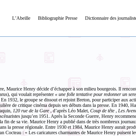
L’Abeille
Bibliographie Presse
Dictionnaire des journalis
re, Maurice Henry décide d’échapper à son milieu bourgeois. Il rencon
rus), qui voulait représenter
« une folle tentative pour redonner un sen
En 1932, le groupe se dissout et rejoint Breton, pour participer aux acti
lière de critique cinéma depuis ses débuts dans la presse. En 1940, Har
aquin,
120 rue de la Gare
, d’après Léo Malet,
Coup de tête
,
Les Aven
scénaristes jusqu’en 1951.
Après la Seconde Guerre, Henry recommence à
a fin de sa vie.
Maurice Henry a publié dans de très nombreux journau
 dans la presse régionale. Entre 1930 et 1984, Maurice Henry aurait prod
ean Cocteau : «
Les caricatures charmantes de Maurice Henry puisent leu