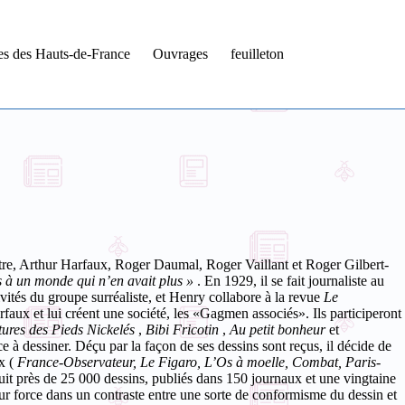
tes des Hauts-de-France
Ouvrages
feuilleton
tre, Arthur Harfaux, Roger Daumal, Roger Vaillant et Roger Gilbert-
s à un monde qui n’en avait plus »
. En 1929, il se fait journaliste au
vités du groupe surréaliste, et Henry collabore à la revue
Le
faux et lui créent une société, les «Gagmen associés». Ils participeront
tures
des Pieds Nickelés
,
Bibi Fricotin
,
Au petit bonheur
et
 dessiner. Déçu par la façon de ses dessins sont reçus, il décide de
x (
France-Observateur, Le Figaro, L’Os à moelle, Combat, Paris-
uit près de 25 000 dessins, publiés dans 150 journaux et une vingtaine
r force dans un contraste entre une sorte de conformisme du dessin et