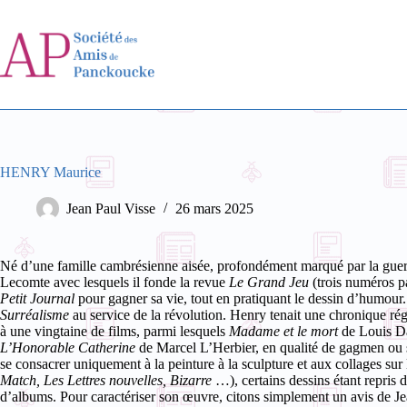
Passer
au
contenu
HENRY Maurice
Jean Paul Visse
26 mars 2025
Né d’une famille cambrésienne aisée, profondément marqué par la guer
Lecomte avec lesquels il fonde la revue
Le Grand Jeu
(trois numéros pa
Petit Journal
pour gagner sa vie, tout en pratiquant le dessin d’humour. 
Surréalisme
au service de la révolution.
Henry tenait une chronique régu
à une vingtaine de films, parmi lesquels
Madame et le mort
de Louis D
L’Honorable Catherine
de Marcel L’Herbier, en qualité de gagmen ou 
se consacrer uniquement à la peinture à la sculpture et aux collages sur l
Match, Les Lettres nouvelles, Bizarre
…), certains dessins étant repris
d’albums. Pour caractériser son œuvre, citons simplement un avis de J