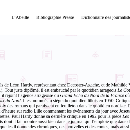
L’Abeille
Bibliographie Presse
Dictionnaire des journalis
fils de Léon Hardy, représentant chez Decoster-Agache, et de Mathilde V
).
Tout juste diplômé, il est embauché par le quotidien arrageois
Le Cou
il rejoint l’agence arrageoise du
Grand Echo du Nord de la France
où
oix du Nord.
Il est nommé au siège du quotidien lillois en 1950. Critique
choix des romans qui paraissent en feuilleton dans le quotidien nordiste
 d’heure sur radio Lille commentant les événements du jour avec Josette 
rettes. Paul Hardy donne sa dernière critique en 1992 pour la pièce
Les
s dont il fait montre aussi bien dans le journal qui l’emploie que dans de
quelles il donne des chroniques, des nouvelles et des contes, mais aussi 