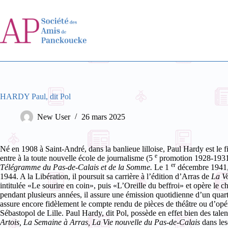
Passer
au
contenu
HARDY Paul, dit Pol
New User
26 mars 2025
Né en 1908 à Saint-André, dans la banlieue lilloise, Paul Hardy est le 
e
entre à la toute nouvelle école de journalisme (5
promotion 1928-1931
er
Télégramme du Pas-de-Calais et de la Somme.
Le 1
décembre 1941, 
1944. A la Libération, il poursuit sa carrière à l’édition d’Arras de
La V
intitulée «Le sourire en coin», puis «L’Oreille du beffroi» et opère le 
pendant plusieurs années, il assure une émission quotidienne d’un quart
assure encore fidèlement le compte rendu de pièces de théâtre ou d’opé
Sébastopol de Lille.
Paul Hardy, dit Pol, possède en effet bien des talent
Artois, La Semaine à Arras, La Vie nouvelle du Pas-de-Calais
dans les