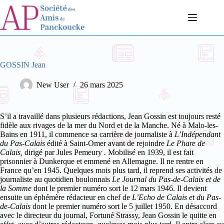
Passer
au
contenu
GOSSIN Jean
New User
26 mars 2025
S’il a travaillé dans plusieurs rédactions, Jean Gossin est toujours resté
fidèle aux rivages de la mer du Nord et de la Manche. Né à Malo-les-
Bains en 1911, il commence sa carrière de journaliste à
L’Indépendant
du Pas-Calais
édité à Saint-Omer avant de rejoindre
Le Phare de
Calais,
dirigé par Jules Pemeury
.
Mobilisé en 1939, il est fait
prisonnier à Dunkerque et emmené en Allemagne. Il ne rentre en
France qu’en 1945. Quelques mois plus tard, il reprend ses activités de
journaliste au quotidien boulonnais
Le Journal du Pas-de-Calais et de
la Somme
dont le premier numéro sort le 12 mars 1946. Il devient
ensuite un éphémère rédacteur en chef de
L’Echo de Calais et du Pas-
de-Calais
dont le premier numéro sort le 5 juillet 1950. En désaccord
avec le directeur du journal, Fortuné Strassy, Jean Gossin le quitte en