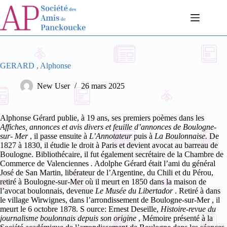
Passer
au
contenu
GERARD , Alphonse
New User
26 mars 2025
Alphonse Gérard publie, à 19 ans, ses premiers poèmes dans les
Affiches, annonces et avis divers et feuille d’annonces de Boulogne-
sur-
Mer
, il passe ensuite à
L’Annotateur
puis à
La Boulonnaise.
De
1827 à 1830, il étudie le droit à Paris et devient avocat au barreau de
Boulogne. Bibliothécaire, il fut également secrétaire de la Chambre de
Commerce de Valenciennes
.
Adolphe Gérard était l’ami du général
José de San Martin, libérateur de l’Argentine, du Chili et du Pérou,
retiré à Boulogne-sur-Mer où il meurt en 1850 dans la maison de
l’avocat boulonnais, devenue
Le Musée du Libertador
.
Retiré à dans
le village Wirwignes, dans l’arrondissement de Boulogne-sur-Mer
, il
meurt le 6 octobre 1878.
S
ource: Ernest Deseille,
Histoire-revue du
journalisme boulonnais depuis son origine
, Mémoire présenté à la