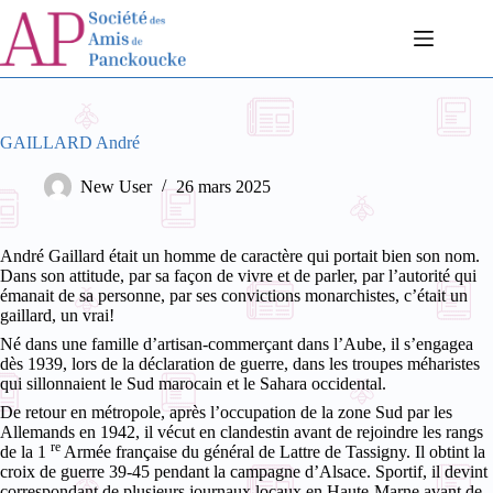
Passer
au
contenu
GAILLARD André
New User
26 mars 2025
André Gaillard était un homme de caractère qui portait bien son nom.
Dans son attitude, par sa façon de vivre et de parler, par l’autorité qui
émanait de sa personne, par ses convictions monarchistes, c’était un
gaillard, un vrai!
Né dans une famille d’artisan-commerçant dans l’Aube, il s’engagea
dès 1939, lors de la déclaration de guerre, dans les troupes méharistes
qui sillonnaient le Sud marocain et le Sahara occidental.
De retour en métropole, après l’occupation de la zone Sud par les
Allemands en 1942, il vécut en clandestin avant de rejoindre les rangs
re
de la 1
Armée française du général de Lattre de Tassigny. Il obtint la
croix de guerre 39-45 pendant la campagne d’Alsace.
Sportif, il devint
correspondant de plusieurs journaux locaux en Haute-Marne avant de