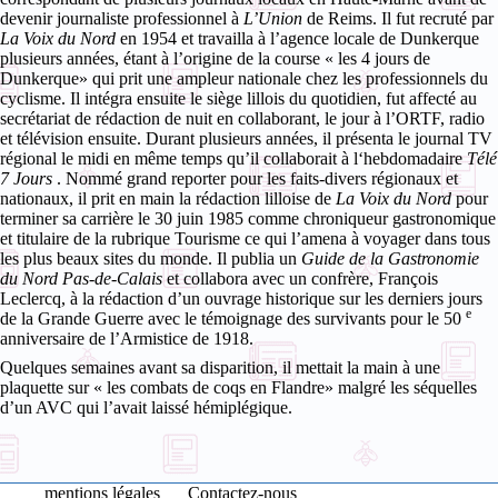
devenir journaliste professionnel à
L’Union
de Reims. Il fut recruté par
La Voix du Nord
en 1954 et travailla à l’agence locale de Dunkerque
plusieurs années, étant à l’origine de la course « les 4 jours de
Dunkerque» qui prit une ampleur nationale chez les professionnels du
cyclisme.
Il intégra ensuite le siège lillois du quotidien, fut affecté au
secrétariat de rédaction de nuit en collaborant, le jour à l’ORTF, radio
et télévision ensuite. Durant plusieurs années, il présenta le journal TV
régional le midi en même temps qu’il collaborait à l‘hebdomadaire
Télé
7 Jours
.
Nommé grand reporter pour les faits-divers régionaux et
nationaux, il prit en main la rédaction lilloise de
La Voix du Nord
pour
terminer sa carrière le 30 juin 1985 comme chroniqueur gastronomique
et titulaire de la rubrique Tourisme ce qui l’amena à voyager dans tous
les plus beaux sites du monde.
Il publia un
Guide de la Gastronomie
du Nord Pas-de-Calais
et collabora avec un confrère, François
Leclercq, à la rédaction d’un ouvrage historique sur les derniers jours
e
de la Grande Guerre avec le témoignage des survivants pour le 50
anniversaire de l’Armistice de 1918.
Quelques semaines avant sa disparition, il mettait la main à une
plaquette sur « les combats de coqs en Flandre» malgré les séquelles
d’un AVC qui l’avait laissé hémiplégique.
mentions légales
Contactez-nous