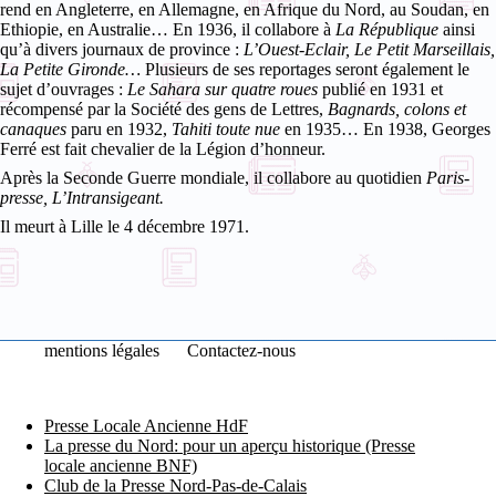
rend en Angleterre, en Allemagne, en Afrique du Nord, au Soudan, en
Ethiopie, en Australie… En 1936, il collabore à
La République
ainsi
qu’à divers journaux de province :
L’Ouest-Eclair, Le Petit Marseillais,
La Petite Gironde…
Plusieurs de ses reportages seront également le
sujet d’ouvrages :
Le Sahara sur quatre roues
publié en 1931 et
récompensé par la Société des gens de Lettres,
Bagnards, colons et
canaques
paru en 1932,
Tahiti toute nue
en 1935… En 1938, Georges
Ferré est fait chevalier de la Légion d’honneur.
Après la Seconde Guerre mondiale, il collabore au quotidien
Paris-
presse, L’Intransigeant.
Il meurt à Lille le 4 décembre 1971.
mentions légales
Contactez-nous
Presse Locale Ancienne HdF
La presse du Nord: pour un aperçu historique (Presse
locale ancienne BNF)
Club de la Presse Nord-Pas-de-Calais