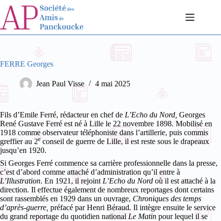
Passer
au
contenu
FERRE Georges
Jean Paul Visse
4 mai 2025
Fils d’Emile Ferré, rédacteur en chef de
L’Echo du Nord,
Georges
René Gustave Ferré est né à Lille le 22 novembre 1898. Mobilisé en
1918 comme observateur téléphoniste dans l’artillerie, puis commis
e
greffier au 2
conseil de guerre de Lille, il est reste sous le drapeaux
jusqu’en 1920.
Si Georges Ferré commence sa carrière professionnelle dans la presse,
c’est d’abord comme attaché d’administration qu’il entre à
L’Illustration
. En 1921, il rejoint
L’Echo du Nord
où il est attaché à la
direction. Il effectue également de nombreux reportages dont certains
sont rassemblés en 1929 dans un ouvrage,
Chroniques des temps
d’après-guerre,
préfacé par Henri Béraud
.
Il intègre ensuite le service
du grand reportage du quotidien national
Le Matin
pour lequel il se