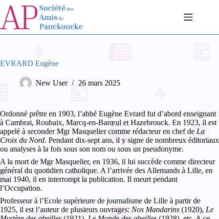
Passer
au
contenu
EVRARD Eugène
New User
26 mars 2025
Ordonné prêtre en 1903, l’abbé Eugène Evrard fut d’abord enseignant
à Cambrai, Roubaix, Marcq-en-Barœul et Hazebrouck. En 1923, il est
appelé à seconder Mgr Masquelier comme rédacteur en chef de
La
Croix du Nord.
Pendant dix-sept ans, il y signe de nombreux éditoriaux
ou analyses à la fois sous son nom ou sous un pseudonyme.
A la mort de Mgr Masquelier, en 1936, il lui succède comme directeur
général du quotidien catholique. A l’arrivée des Allemands à Lille, en
mai 1940, il en interrompt la publication. Il meurt pendant
l’Occupation.
Professeur à l’Ecole supérieure de journalisme de Lille à partir de
1925, il est l’auteur de plusieurs ouvrages:
Nos Mandarins
(1920),
Le
Mystère des abeilles
(1921),
Le Monde des abeilles
(1928), etc. A ce