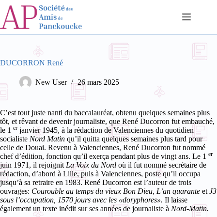
Passer
au
contenu
DUCORRON René
New User
26 mars 2025
C’est tout juste nanti du baccalauréat, obtenu quelques semaines plus
tôt, et rêvant de devenir journaliste, que René Ducorron fut embauché,
er
le 1
janvier 1945, à la rédaction de Valenciennes du quotidien
socialiste
Nord
Matin
qu’il quitta quelques semaines plus tard pour
celle de Douai.
Revenu à Valenciennes, René Ducorron fut nommé
er
chef d’édition, fonction qu’il exerça pendant plus de vingt ans. Le 1
juin 1971, il rejoignit
La Voix du Nord
où il fut nommé secrétaire de
rédaction, d’abord à Lille, puis à Valenciennes, poste qu’il occupa
jusqu’à sa retraire en 1983.
René Ducorron est l’auteur de trois
ouvrages:
Courouble au temps du vieux Bon Dieu, L’an quarante
et
J3
sous l’occupation, 1570 jours avec les «doryphores».
Il laisse
également un texte inédit sur ses années de journaliste à
Nord-Matin.