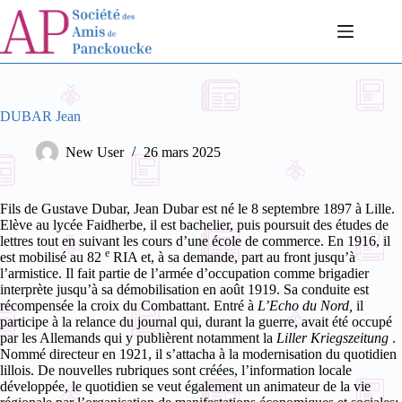
Passer
au
contenu
DUBAR Jean
New User
26 mars 2025
Fils de Gustave Dubar, Jean Dubar est né le 8 septembre 1897 à Lille.
Elève au lycée Faidherbe, il est bachelier, puis poursuit des études de
lettres tout en suivant les cours d’une école de commerce. En 1916, il
e
est mobilisé au 82
RIA et, à sa demande, part au front jusqu’à
l’armistice. Il fait partie de l’armée d’occupation comme brigadier
interprète jusqu’à sa démobilisation en août 1919. Sa conduite est
récompensée la croix du Combattant.
Entré à
L’Echo du Nord,
il
participe à la relance du journal qui, durant la guerre, avait été occupé
par les Allemands qui
y publièrent notamment la
Liller Kriegszeitung
.
Nommé directeur en 1921, il s’attacha à la modernisation du quotidien
lillois. De nouvelles rubriques sont créées, l’information locale
développée, le quotidien se veut également un animateur de la vie