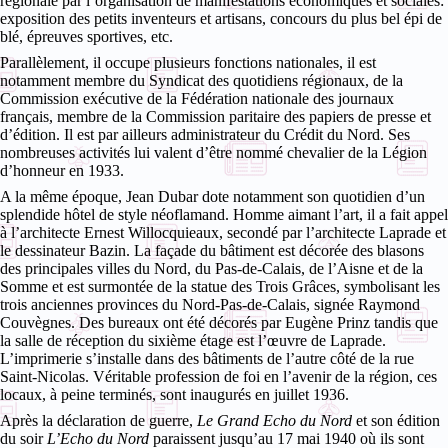
régionale par l’organisation de manifestations économiques et sociales:
exposition des petits inventeurs et artisans, concours du plus bel épi de
blé, épreuves sportives, etc.
Parallèlement, il occupe plusieurs fonctions nationales, il est
notamment membre du Syndicat des quotidiens régionaux, de la
Commission exécutive de la Fédération nationale des journaux
français, membre de la Commission paritaire des papiers de presse et
d’édition. Il est par ailleurs administrateur du Crédit du Nord. Ses
nombreuses activités lui valent d’être nommé chevalier de la Légion
d’honneur en 1933.
A la même époque, Jean Dubar dote notamment son quotidien d’un
splendide hôtel de style néoflamand. Homme aimant l’art, il a fait appel
à l’architecte Ernest Willocquieaux, secondé par l’architecte Laprade et
le dessinateur Bazin. La façade du bâtiment est décorée des blasons
des principales villes du Nord, du Pas-de-Calais, de l’Aisne et de la
Somme et est surmontée de la statue des Trois Grâces, symbolisant les
trois anciennes provinces du Nord-Pas-de-Calais, signée Raymond
Couvègnes. Des bureaux ont été décorés par Eugène Prinz tandis que
la salle de réception du sixième étage est l’œuvre de Laprade.
L’imprimerie s’installe dans des bâtiments de l’autre côté de la rue
Saint-Nicolas. Véritable profession de foi en l’avenir de la région, ces
locaux, à peine terminés, sont inaugurés en juillet 1936.
Après la déclaration de guerre,
Le Grand Echo du Nord
et son édition
du soir
L’Echo du Nord
paraissent jusqu’au 17 mai 1940 où ils sont