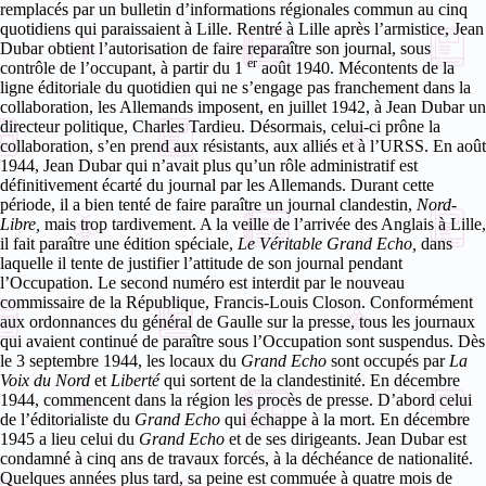
remplacés par un bulletin d’informations régionales commun au cinq
quotidiens qui paraissaient à Lille. Rentré à Lille après l’armistice, Jean
Dubar obtient l’autorisation de faire reparaître son journal, sous
er
contrôle de l’occupant, à partir du 1
août 1940. Mécontents de la
ligne éditoriale du quotidien qui ne s’engage pas franchement dans la
collaboration, les Allemands imposent, en juillet 1942, à Jean Dubar un
directeur politique, Charles Tardieu. Désormais, celui-ci prône la
collaboration, s’en prend aux résistants, aux alliés et à l’URSS. En août
1944, Jean Dubar qui n’avait plus qu’un rôle administratif est
définitivement écarté du journal par les Allemands. Durant cette
période, il a bien tenté de faire paraître un journal clandestin,
Nord-
Libre,
mais trop tardivement. A la veille de l’arrivée des Anglais à Lille,
il fait paraître une édition spéciale,
Le Véritable Grand Echo,
dans
laquelle il tente de justifier l’attitude de son journal pendant
l’Occupation. Le second numéro est interdit par le nouveau
commissaire de la République, Francis-Louis Closon. Conformément
aux ordonnances du général de Gaulle sur la presse, tous les journaux
qui avaient continué de paraître sous l’Occupation sont suspendus. Dès
le 3 septembre 1944, les locaux du
Grand Echo
sont occupés par
La
Voix du Nord
et
Liberté
qui sortent de la clandestinité.
En décembre
1944, commencent dans la région les procès de presse. D’abord celui
de l’éditorialiste du
Grand Echo
qui échappe à la mort. En décembre
1945 a lieu celui du
Grand Echo
et de ses dirigeants. Jean Dubar est
condamné à cinq ans de travaux forcés, à la déchéance de nationalité.
Quelques années plus tard, sa peine est commuée à quatre mois de