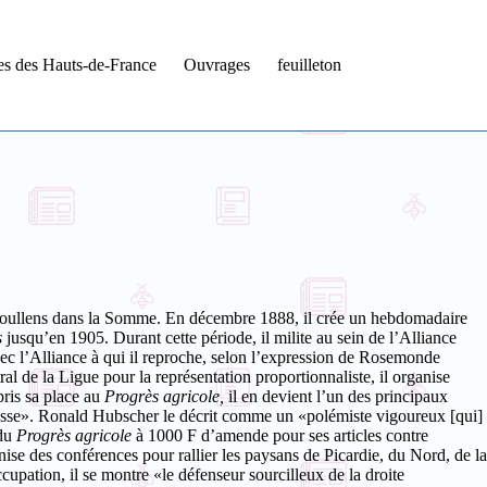
tes des Hauts-de-France
Ouvrages
feuilleton
à Doullens dans la Somme. En décembre 1888, il crée un hebdomadaire
s
jusqu’en 1905. Durant cette période, il milite au sein de l’Alliance
vec l’Alliance à qui il reproche, selon l’expression de Rosemonde
l de la Ligue pour la représentation proportionnaliste, il organise
ris sa place au
Progrès agricole,
il en devient l’un des principaux
a paresse». Ronald Hubscher le décrit comme un «polémiste vigoureux [qui]
du
Progrès agricole
à 1000 F d’amende pour ses articles contre
nise des conférences pour rallier les paysans de Picardie, du Nord, de la
cupation, il se montre «le défenseur sourcilleux de la droite