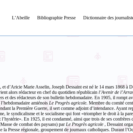
L’Abeille
Bibliographie Presse
Dictionnaire des journalis
x, et d’Aricie Marie Asselin, Joseph Dessaint est né le 14 mars 1868 
vient alors rédacteur en chef du quotidien républicain
l’Avenir de l’Arra
ers et des rédacteurs de son bulletin hebdomadaire. En 1905, il rompt a
à l’hebdomadaire amiénois
Le Progrès agricole.
Membre du comité centra
ndant la Première Guerre, il sert comme adjoint d’intendance. Ayant rep
ifisme, le syndicalisme et le socialisme qui font «triompher le droit à l
t l’hystérie». En 1925, il est condamné, ainsi que trois de ses confrères 
 (Masse de combat des paysans) par
Le Progrès agricole
, Dessaint orga
de la Presse régionale, groupement de journaux catholiques.
Durant l’Oc