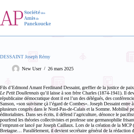
Passer
au
contenu
DESSAINT Joseph Rémy
New User
26 mars 2025
Fils d’Edmond Amant Ferdinand Dessaint, greffier de la justice de pai
Le Petit Doullennais
qu’il laisse à son frère Charles (1874-1941). Il de
républicaine démocratique dont il est l’un des délégués, des conférenci
Sanson, «son suivisme çà l’égard de Combes». Joseph Dessaint entre 
plusieurs congrès dans le Nord-Pas-de-Calais et la Somme.
Mobilisé pe
éditorialistes. Dans ses écrits, il défend l’agriculture, dénonce le pac
pourfend les théories collectivistes et professe une germanophilie frisan
l’emprunt-or lancé par Joseph Caillaux. Lors de la création de la MCP
Bretagne… Parallèlement, il devient secrétaire général de la rédaction 