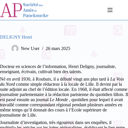
Passer
au
contenu
DELIGNY Henri
New User
26 mars 2025
Docteur en sciences de l’information, Henri Deligny, journaliste,
enseignant, écrivain, cultivait bien des talents.
Né en avril 1930, à Roubaix, il a débuté vingt ans plus tard à
La Voix
du Nord
comme simple rédacteur à la locale de Lille. Il devint par la
suite adjoint au chef de l’édition locale. En 1968, il était affecté comme
journaliste parlementaire à la rédaction parisienne du quotidien lillois.
Il
est passé ensuite au journal
Le Monde
, quotidien pour lequel il avait
travaillé comme correspondant régional pendant plusieurs années en
même temps qu’il donnait des cours à l’Ecole supérieure de
journalisme de Lille.
Journaliste d’investigation, très rigoureux dans ses enquêtes, il
multiplia les articles sur les luttes régionalistes, établissant le lien entre