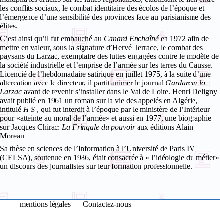
les conflits sociaux, le combat identitaire des écolos de l’époque et
l’émergence d’une sensibilité des provinces face au parisianisme des
élites.
C’est ainsi qu’il fut embauché au
Canard Enchaîné
en 1972 afin de
mettre en valeur, sous la signature d’Hervé Terrace, le combat des
paysans du Larzac, exemplaire des luttes engagées contre le modèle de
la société industrielle et l’emprise de l’armée sur les terres du Causse.
Licencié de l’hebdomadaire satirique en juillet 1975, à la suite d’une
altercation avec le directeur, il partit animer le journal
Gardarem lo
Larzac
avant de revenir s’installer dans le Val de Loire.
Henri Deligny
avait publié en 1961 un roman sur la vie des appelés en Algérie,
intitulé
H S
, qui fut interdit à l’époque par le ministère de l’Intérieur
pour «atteinte au moral de l’armée» et aussi en 1977, une biographie
sur Jacques Chirac:
La Fringale du pouvoir
aux éditions Alain
Moreau.
Sa thèse en sciences de l’Information à l’Université de Paris IV
(CELSA), soutenue en 1986, était consacrée à « l’idéologie du métier»
un discours des journalistes sur leur formation professionnelle.
mentions légales
Contactez-nous