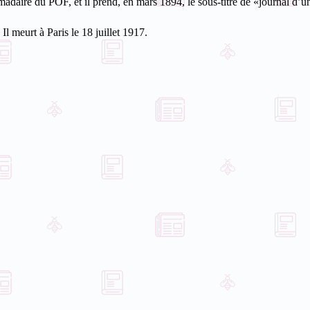
adaire du POF, et il prend, en mars 1894, le sous-titre de «journal d’un
l meurt à Paris le 18 juillet 1917.