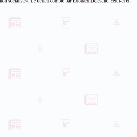
ion socialiste». Le déficit comblé par Edouard Delesalle, celui-ci en