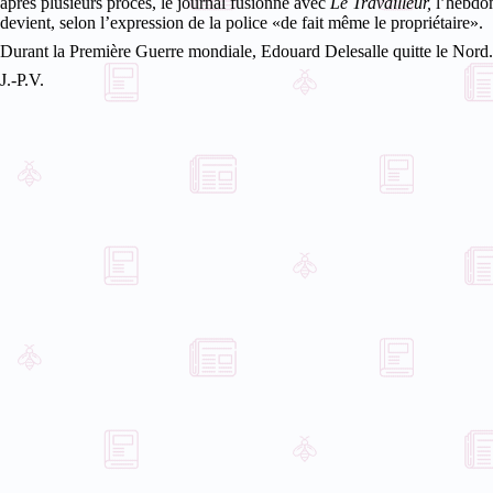
après plusieurs procès, le journal fusionne avec
Le Travailleur,
l’hebdom
devient, selon l’expression de la police «de fait même le propriétaire».
Durant la Première Guerre mondiale, Edouard Delesalle quitte le Nord. I
J.-P.V.