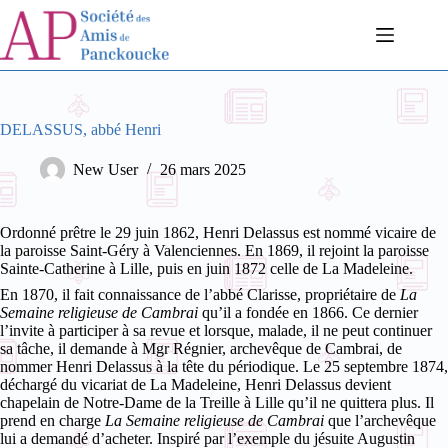
Passer
au
contenu
DELASSUS, abbé Henri
New User
26 mars 2025
Ordonné prêtre le 29 juin 1862, Henri Delassus est nommé vicaire de
la paroisse Saint-Géry à Valenciennes. En 1869, il rejoint la paroisse
Sainte-Catherine à Lille, puis en juin 1872 celle de La Madeleine.
En 1870, il fait connaissance de l’abbé Clarisse, propriétaire de
La
Semaine religieuse de Cambrai
qu’il a fondée en 1866. Ce dernier
l’invite à participer à sa revue et lorsque, malade, il ne peut continuer
sa tâche, il demande à Mgr Régnier, archevêque de Cambrai, de
nommer Henri Delassus à la tête du périodique.
Le 25 septembre 1874,
déchargé du vicariat de La Madeleine, Henri Delassus devient
chapelain de Notre-Dame de la Treille à Lille qu’il ne quittera plus. Il
prend en charge
La Semaine religieuse de Cambrai
que l’archevêque
lui a demandé d’acheter. Inspiré par l’exemple du jésuite Augustin