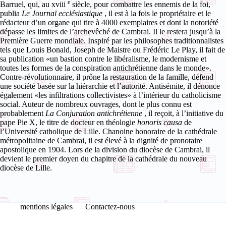
e
Barruel, qui, au
xviii
siècle, pour combattre les ennemis de la foi,
publia
Le Journal
ecclésiastique
, il est à la fois le propriétaire et le
rédacteur d’un organe qui tire à 4000 exemplaires et dont la notoriété
dépasse les limites de l’archevêché de Cambrai.
Il le restera jusqu’à la
Première Guerre mondiale.
Inspiré par les philosophes traditionnalistes
tels que Louis Bonald, Joseph de Maistre ou Frédéric Le Play, il fait de
sa publication «un bastion contre le libéralisme, le modernisme et
toutes les formes de la conspiration antichrétienne dans le monde».
Contre-révolutionnaire, il
prône la restauration de la famille, défend
une société basée sur la hiérarchie et l’autorité. Antisémite, il dénonce
également «les infiltrations collectivistes» à l’intérieur du catholicisme
social.
Auteur de nombreux ouvrages, dont le plus connu est
probablement
La Conjuration antichrétienne
, il reçoit, à l’initiative du
pape Pie X, le titre de docteur en théologie
honoris causa
de
l’Université catholique de Lille.
Chanoine honoraire de la cathédrale
métropolitaine de Cambrai, il est élevé à la dignité de pronotaire
apostolique en 1904. Lors de la division du diocèse de Cambrai, il
devient le premier doyen du chapitre de la cathédrale du nouveau
diocèse de Lille.
mentions légales
Contactez-nous