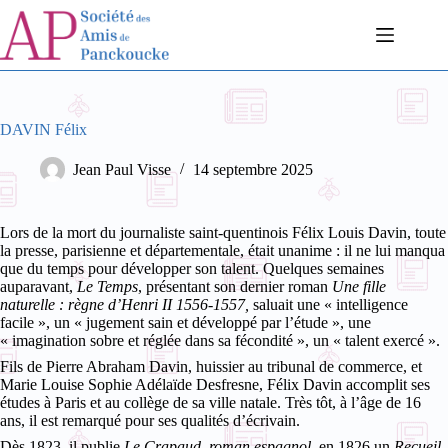
Passer
au
contenu
DAVIN Félix
Jean Paul Visse
14 septembre 2025
Lors de la mort du journaliste saint-quentinois Félix Louis Davin, toute
la presse, parisienne et départementale, était unanime : il ne lui manqua
que du temps pour développer son talent. Quelques semaines
auparavant,
Le Temps
, présentant son dernier roman
Une fille
naturelle : règne d’Henri II 1556-1557,
saluait une « intelligence
facile », un « jugement sain et développé par l’étude », une
« imagination sobre et réglée dans sa fécondité », un « talent exercé ».
Fils de Pierre Abraham Davin, huissier au tribunal de commerce, et
Marie Louise Sophie Adélaïde Desfresne, Félix Davin accomplit ses
études à Paris et au collège de sa ville natale. Très tôt, à l’âge de 16
ans, il est remarqué pour ses qualités d’écrivain.
Dès 1823, il publie
Le Crapaud, roman espagnol,
en 1826 un
Recueil