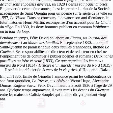
de chansons et poésies diverses
, en 1828
Poésies saint-quentinoises.
En janvier de cette même année, il est le premier lauréat de la Société
académique de Saint-Quentin pour un poème sur le siège de la ville en
1557,
La Vision
. Dans ce concours, il devance son ami d’enfance, le
futur historien Henri Martin, récompensé d’un accessit pour
Le Chant
du siège
. En 1830, les deux hommes publient en commun
Wolfthurm
ou la tour du loup.
Pendant ce temps, Félix David collabore au
Figaro
, au
Journal des
demoiselles
et au
Musée des familles.
En septembre 1830, alors qu’à
Saint-Quentin ne paraissent que deux feuilles d’annonces, ilfonde
Le
Guetteur.
Ses responsabilités de directeur et de rédacteur en chef ne
l’empêchent pas de continuer à publier poèmes et romans :
Deux lignes
parallèles ou frère et sœur
(1833),
Ce que regrettent les femmes :
mœurs du Nord
(1834),
Histoire d’un suicide : mœurs du Nord
(1835)
… Il se fait le préfacier de
Scènes de la vie privée
d’Honoré de Balzac
En juin 1836, Emile de Girardin l’annonce parmi les collaborateurs de
son futur quotidien,
La Presse,
aux côtés de Victor Hugo, Alexandre
Dumas, Eugène Sue… Félix Davin meurt le 3 août 1836 à l’âge de 29
ans. Quelque temps auparavant, il avait remis les destins du
Guetteur
entre les mains de Calixte Souplet qui allait le diriger pendant vingt
ans.