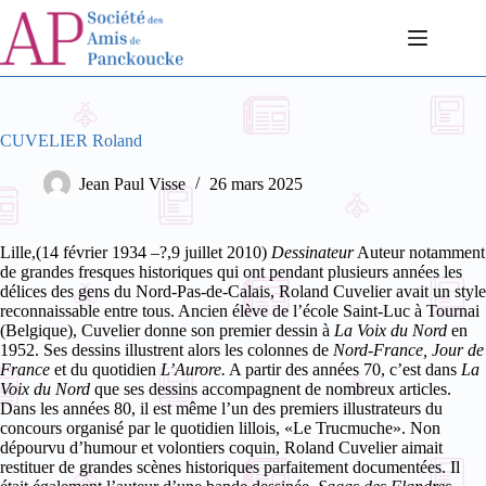
Passer
au
contenu
CUVELIER Roland
Jean Paul Visse
26 mars 2025
Lille,(14 février 1934 –?,9 juillet 2010)
Dessinateur
Auteur notamment
de grandes fresques historiques qui ont pendant plusieurs années les
délices des gens du Nord-Pas-de-Calais, Roland Cuvelier avait un style
reconnaissable entre tous. Ancien élève de l’école Saint-Luc à Tournai
(Belgique), Cuvelier donne son premier dessin à
La Voix du Nord
en
1952. Ses dessins illustrent alors les colonnes de
Nord-France, Jour de
France
et du quotidien
L’Aurore.
A partir des années 70, c’est dans
La
Voix du Nord
que ses dessins accompagnent de nombreux articles.
Dans les années 80, il est même l’un des premiers illustrateurs du
concours organisé par le quotidien lillois, «Le Trucmuche».
Non
dépourvu d’humour et volontiers coquin, Roland Cuvelier aimait
restituer de grandes scènes historiques parfaitement documentées. Il