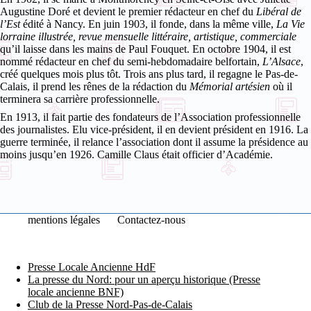
Augustine Doré et devient le premier rédacteur en chef du
Libéral de
l’Est
édité à Nancy. En juin 1903, il fonde, dans la même ville,
La Vie
lorraine illustrée, revue mensuelle littéraire, artistique, commerciale
qu’il laisse dans les mains de Paul Fouquet. En octobre 1904, il est
nommé rédacteur en chef du semi-hebdomadaire belfortain,
L’Alsace
,
créé quelques mois plus tôt. Trois ans plus tard, il regagne le Pas-de-
Calais, il prend les rênes de la rédaction du
Mémorial artésien
où il
terminera sa carrière professionnelle.
En 1913, il fait partie des fondateurs de l’Association professionnelle
des journalistes. Elu vice-président, il en devient président en 1916. La
guerre terminée, il relance l’association dont il assume la présidence au
moins jusqu’en 1926. Camille Claus était officier d’Académie.
mentions légales
Contactez-nous
Presse Locale Ancienne HdF
La presse du Nord: pour un aperçu historique (Presse
locale ancienne BNF)
Club de la Presse Nord-Pas-de-Calais