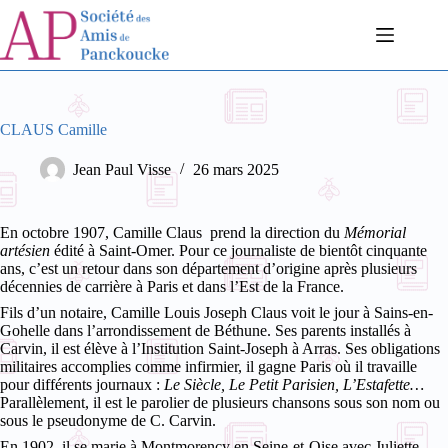
Passer
au
contenu
CLAUS Camille
Jean Paul Visse
26 mars 2025
En octobre 1907, Camille Claus prend la direction du
Mémorial
artésien
édité à Saint-Omer. Pour ce journaliste de bientôt cinquante
ans, c’est un retour dans son département d’origine après plusieurs
décennies de carrière à Paris et dans l’Est de la France.
Fils d’un notaire, Camille Louis Joseph Claus voit le jour à Sains-en-
Gohelle dans l’arrondissement de Béthune. Ses parents installés à
Carvin, il est élève à l’Institution Saint-Joseph à Arras. Ses obligations
militaires accomplies comme infirmier, il gagne Paris où il travaille
pour différents journaux :
Le Siècle, Le Petit Parisien, L’Estafette…
Parallèlement, il est le parolier de plusieurs chansons sous son nom ou
sous le pseudonyme de C. Carvin.
En 1902, il se marie à Montmorency en Seine-et-Oise avec Juliette