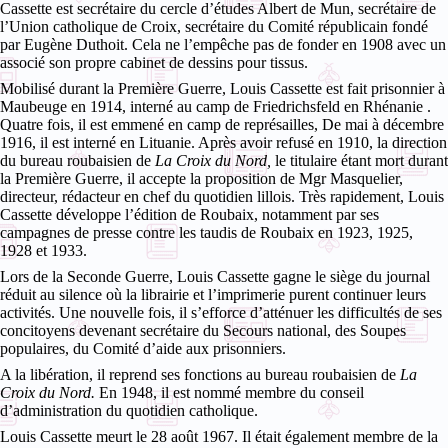
Cassette est secrétaire du cercle d’études Albert de Mun, secrétaire de
l’Union catholique de Croix, secrétaire du Comité républicain fondé
par Eugène Duthoit. Cela ne l’empêche pas de fonder en 1908 avec un
associé son propre cabinet de dessins pour tissus.
Mobilisé durant la Première Guerre, Louis Cassette est fait prisonnier à
Maubeuge en 1914, interné au camp
de Friedrichsfeld en Rhénanie
.
Quatre fois, il est emmené en camp de représailles, De mai à décembre
1916, il est interné en Lituanie.
Après avoir refusé en 1910, la direction
du bureau roubaisien de
La Croix du Nord,
le titulaire étant mort durant
la Première Guerre, il accepte la proposition de Mgr Masquelier,
directeur, rédacteur en chef du quotidien lillois. Très rapidement, Louis
Cassette développe l’édition de Roubaix, notamment par ses
campagnes de presse contre les taudis de Roubaix en 1923, 1925,
1928 et 1933.
Lors de la Seconde Guerre, Louis Cassette gagne le siège du journal
réduit au silence où la librairie et l’imprimerie purent continuer leurs
activités. Une nouvelle fois, il s’efforce d’atténuer les difficultés de ses
concitoyens devenant secrétaire du Secours national, des Soupes
populaires, du Comité d’aide aux prisonniers.
A la libération, il reprend ses fonctions au bureau roubaisien de
La
Croix du Nord.
En 1948, il est nommé membre du conseil
d’administration du quotidien catholique.
Louis Cassette meurt le 28 août 1967. Il était également membre de la