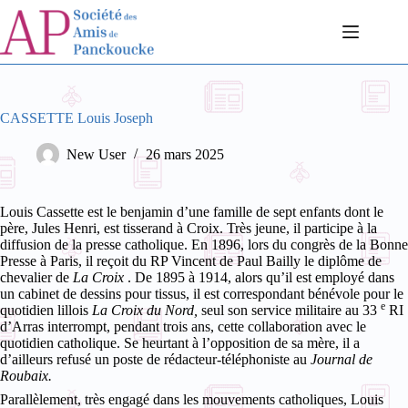
Passer
au
contenu
CASSETTE Louis Joseph
New User
26 mars 2025
Louis Cassette est le benjamin d’une famille de sept enfants dont le
père, Jules Henri, est tisserand à Croix. Très jeune, il participe à la
diffusion de la presse catholique. En 1896, lors du congrès de la Bonne
Presse à Paris, il reçoit du RP Vincent de Paul Bailly le diplôme de
chevalier de
La Croix
. De 1895 à 1914, alors qu’il est employé dans
un cabinet de dessins pour tissus, il est correspondant bénévole pour le
e
quotidien lillois
La Croix du Nord,
seul son service militaire au 33
RI
d’Arras interrompt, pendant trois ans, cette collaboration avec le
quotidien catholique. Se heurtant à l’opposition de sa mère, il a
d’ailleurs refusé un poste de rédacteur-téléphoniste au
Journal de
Roubaix.
Parallèlement, très engagé dans les mouvements catholiques, Louis